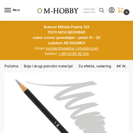
Meni
0
Bulevar Mihaila Pupina 123
11070 NOVI BEOGRAD
radno vreme: ponedeljak – petak 15 – 20
subotom NE RADIMO!
Email:
kontakt@spektar-mhobby.com
Telefon:
+381 63 80 95 154
Početna
Boje i drugi potrošni materijal
Za efekte, vedering
AK Weathering pensils
/
/
/