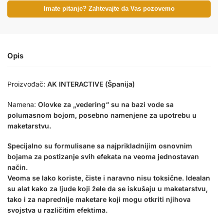
Imate pitanje? Zahtevajte da Vas pozovemo
Opis
Proizvođač:
AK INTERACTIVE (Španija)
Namena:
Olovke za „vedering“ su na bazi vode sa
polumasnom bojom, posebno namenjene za upotrebu u
maketarstvu.
Specijalno su formulisane sa najprikladnijim osnovnim
bojama za postizanje svih efekata na veoma jednostavan
način.
Veoma se lako koriste, čiste i naravno nisu toksične. Idealan
su alat kako za ljude koji žele da se iskušaju u maketarstvu,
tako i za naprednije maketare koji mogu otkriti njihova
svojstva u različitim efektima.