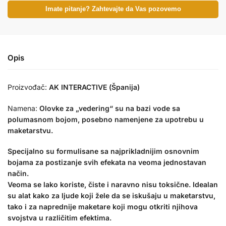
Imate pitanje? Zahtevajte da Vas pozovemo
Opis
Proizvođač:
AK INTERACTIVE (Španija)
Namena:
Olovke za „vedering“ su na bazi vode sa
polumasnom bojom, posebno namenjene za upotrebu u
maketarstvu.
Specijalno su formulisane sa najprikladnijim osnovnim
bojama za postizanje svih efekata na veoma jednostavan
način.
Veoma se lako koriste, čiste i naravno nisu toksične. Idealan
su alat kako za ljude koji žele da se iskušaju u maketarstvu,
tako i za naprednije maketare koji mogu otkriti njihova
svojstva u različitim efektima.