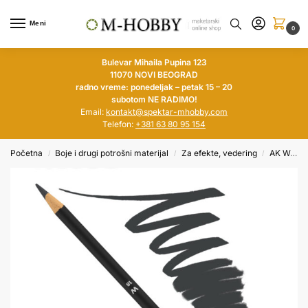
Meni
0
Bulevar Mihaila Pupina 123
11070 NOVI BEOGRAD
radno vreme: ponedeljak – petak 15 – 20
subotom NE RADIMO!
Email:
kontakt@spektar-mhobby.com
Telefon:
+381 63 80 95 154
Početna
Boje i drugi potrošni materijal
Za efekte, vedering
AK Weathering pensils
/
/
/