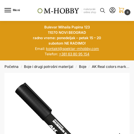
Meni
0
Bulevar Mihaila Pupina 123
11070 NOVI BEOGRAD
radno vreme: ponedeljak – petak 15 – 20
subotom NE RADIMO!
Email:
kontakt@spektar-mhobby.com
Telefon:
+381 63 80 95 154
Početna
Boje i drugi potrošni materijal
Boje
AK Real colors markers
/
/
/