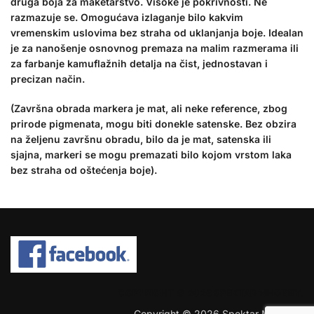
druga boja za maketarstvo. Visoke je pokrivnosti. Ne
razmazuje se. Omogućava izlaganje bilo kakvim
vremenskim uslovima bez straha od uklanjanja boje. Idealan
je za nanošenje osnovnog premaza na malim razmerama ili
za farbanje kamuflažnih detalja na čist, jednostavan i
precizan način.
(Završna obrada markera je mat, ali neke reference, zbog
prirode pigmenata, mogu biti donekle satenske. Bez obzira
na željenu završnu obradu, bilo da je mat, satenska ili
sjajna, markeri se mogu premazati bilo kojom vrstom laka
bez straha od oštećenja boje).
COPYRIGHT © 2026 SPEKTAR MHOBBY.
Copyright © 2026 Spektar MHobby.