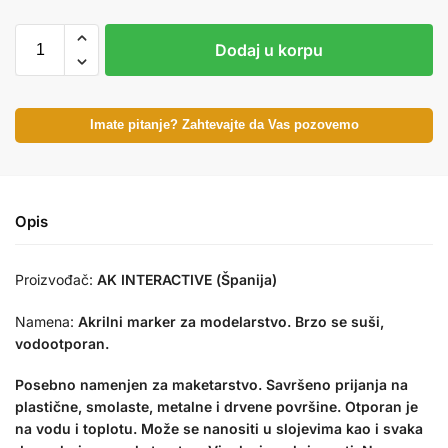
Dodaj u korpu
Imate pitanje? Zahtevajte da Vas pozovemo
Opis
Proizvođač:
AK INTERACTIVE (Španija)
Namena:
Akrilni marker za modelarstvo. Brzo se suši,
vodootporan.
Posebno namenjen za maketarstvo. Savršeno prijanja na
plastične, smolaste, metalne i drvene površine. Otporan je
na vodu i toplotu. Može se nanositi u slojevima kao i svaka