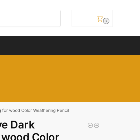
Pretraži
0,00
рсд
0
g for wood Color Weathering Pencil
ve Dark
r wood Color