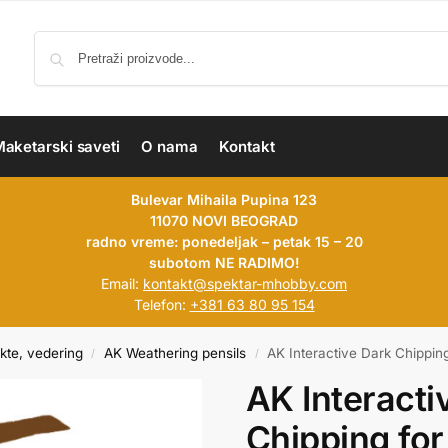
aketarski saveti
O nama
Kontakt
Bulevar Mihaila Pupina 123
11070 NOVI BEOGRAD
radno vreme: ponedeljak – petak 15 – 20
subotom NE RADIMO!
Email:
kontakt@spektar-mhobby.com
Telefon:
+381 63 80 95 154
kte, vedering
AK Weathering pensils
AK Interactive Dark Chippin
/
/
AK Interacti
Chipping fo