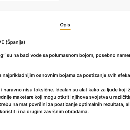
Opis
 (Španija)
ng“ su na bazi vode sa polumasnom bojom, posebno namen
a najprikladnijim osnovnim bojama za postizanje svih efe
i naravno nisu toksične. Idealan su alat kako za ljude koji 
dnije maketare koji mogu otkriti njihova svojstva u različit
ebu na mat površini za postizanje optimalnih rezultata, ali
oristiti i na drugim završnim obradama.