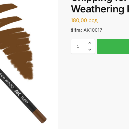
Weathering 
180,00
рсд
šifra:
AK10017