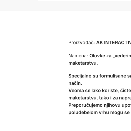
Proizvođač:
AK INTERACTIVE
Namena:
Olovke za „vederi
maketarstvu.
Specijalno su formulisane s
način.
Veoma se lako koriste, čiste 
maketarstvu, tako i za napre
Preporučujemo njihovu upotr
poludebelom vrhu mogu se k