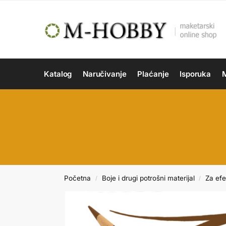
Katalog
Naručivanje
Plaćanje
Isporuka
M
Početna
Boje i drugi potrošni materijal
Za efe
/
/