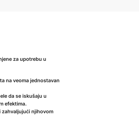
jene za upotrebu u
kata na veoma jednostavan
žele da se iskušaju u
im efektima.
 zahvaljujući njihovom