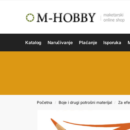
Katalog
Naručivanje
Plaćanje
Isporuka
M
Početna
Boje i drugi potrošni materijal
Za efe
/
/