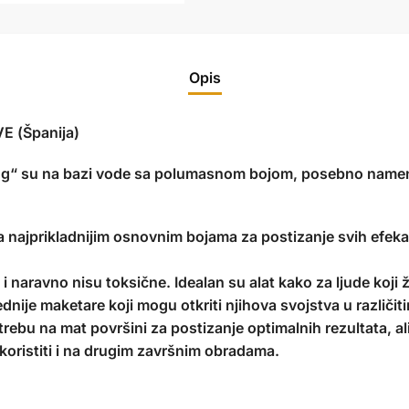
Opis
 (Španija)
ng“ su na bazi vode sa polumasnom bojom, posebno namen
a najprikladnijim osnovnim bojama za postizanje svih efe
i naravno nisu toksične. Idealan su alat kako za ljude koji 
dnije maketare koji mogu otkriti njihova svojstva u različit
ebu na mat površini za postizanje optimalnih rezultata, ali
oristiti i na drugim završnim obradama.