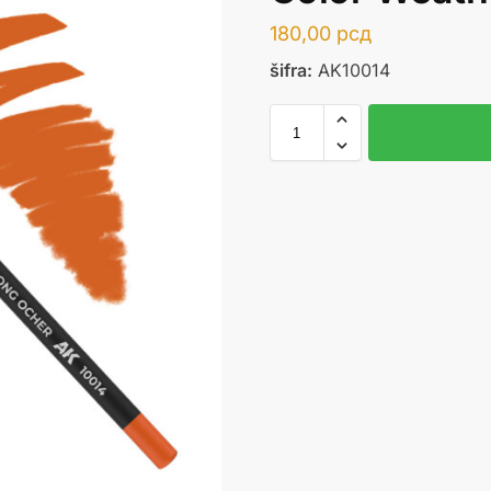
180,00
рсд
šifra:
AK10014