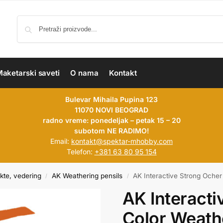
aketarski saveti
O nama
Kontakt
Bulevar Mihaila Pupina 123
11070 NOVI BEOGRAD
radno vreme: ponedeljak – petak 15 – 20
subotom NE RADIMO!
Email:
kontakt@spektar-mhobby.com
Telefon:
+381 63 80 95 154
kte, vedering
AK Weathering pensils
AK Interactive Strong Ocher
/
/
AK Interacti
Color Weath