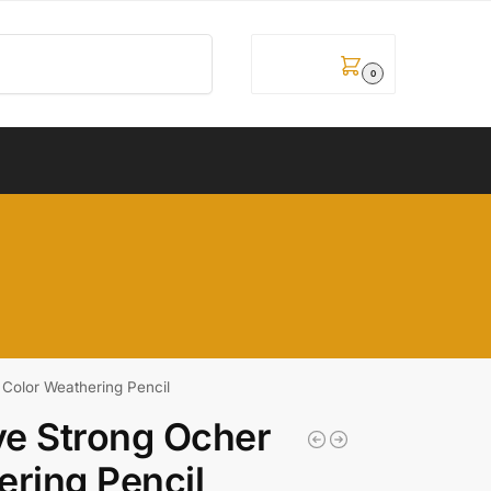
Pretraži
0,00
рсд
0
 Color Weathering Pencil
ve Strong Ocher
ering Pencil