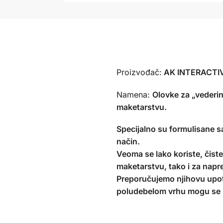
Proizvođač:
AK INTERACTIVE
Namena:
Olovke za „vederi
maketarstvu.
Specijalno su formulisane s
način.
Veoma se lako koriste, čiste 
maketarstvu, tako i za napre
Preporučujemo njihovu upotr
poludebelom vrhu mogu se k