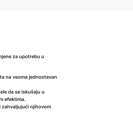
jene za upotrebu u
kata na veoma jednostavan
žele da se iskušaju u
im efektima.
 zahvaljujući njihovom