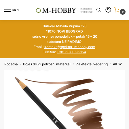
Meni
0
Bulevar Mihaila Pupina 123
11070 NOVI BEOGRAD
radno vreme: ponedeljak – petak 15 – 20
subotom NE RADIMO!
Email:
kontakt@spektar-mhobby.com
Telefon:
+381 63 80 95 154
Početna
Boje i drugi potrošni materijal
Za efekte, vedering
AK Weathering pensils
/
/
/