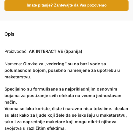
Imate pitanje? Zahtevajte da Vas pozovemo
Opis
Proizvođač:
AK INTERACTIVE (Španija)
Namena:
Olovke za „vedering“ su na bazi vode sa
polumasnom bojom, posebno namenjene za upotrebu u
maketarstvu.
Specijalno su formulisane sa najprikladnijim osnovnim
bojama za postizanje svih efekata na veoma jednostavan
način.
Veoma se lako koriste, čiste i naravno nisu toksične. Idealan
su alat kako za ljude koji žele da se iskušaju u maketarstvu,
tako i za naprednije maketare koji mogu otkriti njihova
svojstva u različitim efektima.