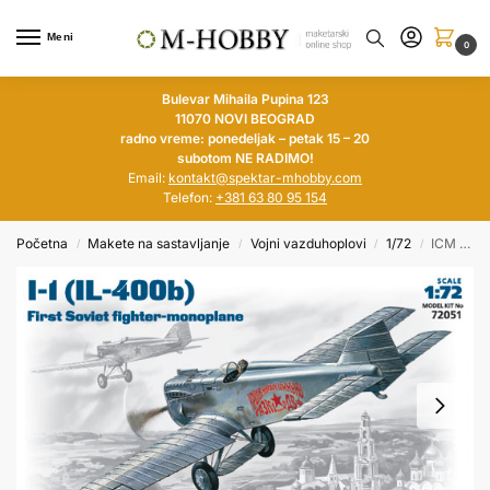
Meni
0
Bulevar Mihaila Pupina 123
11070 NOVI BEOGRAD
radno vreme: ponedeljak – petak 15 – 20
subotom NE RADIMO!
Email:
kontakt@spektar-mhobby.com
Telefon:
+381 63 80 95 154
Početna
Makete na sastavljanje
Vojni vazduhoplovi
1/72
ICM 1/72 I-1 (IL-400b) First Soviet Fighter-monoplane
/
/
/
/