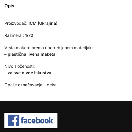
Opis
Proizvođač:
ICM (Ukrajina)
Razmera :
1/72
Vrsta makete prema upotrebljenom materijalu:
– plastična livena maketa
Nivo složenosti:
–
za sve nivoe iskustva
Opcije označavanja – dekali: