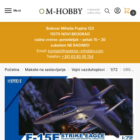
Meni
0
Bulevar Mihaila Pupina 123
11070 NOVI BEOGRAD
radno vreme: ponedeljak – petak 15 – 20
subotom NE RADIMO!
Email:
kontakt@spektar-mhobby.com
Telefon:
+381 63 80 95 154
Početna
Makete na sastavljanje
Vojni vazduhoplovi
1/72
GREAT WALL 1/72 F-15E Strike Eagle Dualroles Fighter w/New Targeting Pod & Ground Attack
/
/
/
/