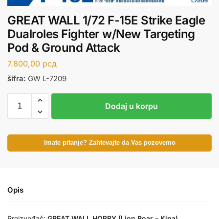
GREAT WALL 1/72 F-15E Strike Eagle
Dualroles Fighter w/New Targeting
Pod & Ground Attack
7.800,00
рсд
šifra:
GW L-7209
Dodaj u korpu
Imate pitanje? Zahtevajte da Vas pozovemo
Opis
Proizvođač:
GREAT WALL HOBBY (Lion Roar – Kina)