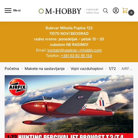
Meni
0
Bulevar Mihaila Pupina 123
11070 NOVI BEOGRAD
radno vreme: ponedeljak – petak 15 – 20
subotom NE RADIMO!
Email:
kontakt@spektar-mhobby.com
Telefon:
+381 63 80 95 154
Početna
Makete na sastavljanje
Vojni vazduhoplovi
1/72
AIRFIX 1/72 Hunting Percival Jet Provost T.3/T.4
/
/
/
/