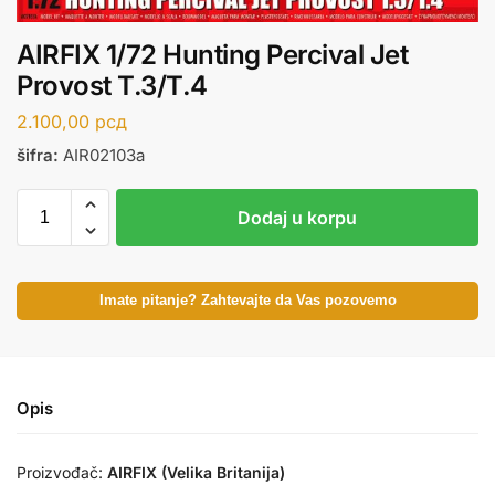
AIRFIX 1/72 Hunting Percival Jet
Provost T.3/T.4
2.100,00
рсд
šifra:
AIR02103a
Dodaj u korpu
Imate pitanje? Zahtevajte da Vas pozovemo
Opis
Proizvođač:
AIRFIX (Velika Britanija)