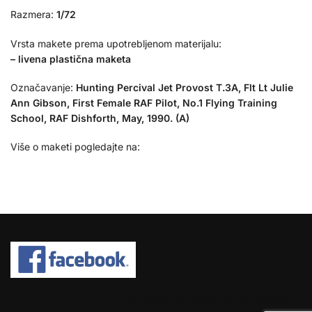
Razmera:
1/72
Vrsta makete prema upotrebljenom materijalu:
– livena plastična maketa
Označavanje:
Hunting Percival Jet Provost T.3A, Flt Lt Julie
Ann Gibson, First Female RAF Pilot, No.1 Flying Training
School, RAF Dishforth, May, 1990. (A)
Više o maketi pogledajte na:
COPYRIGHT © 2026 SPEKTAR MHOBBY.