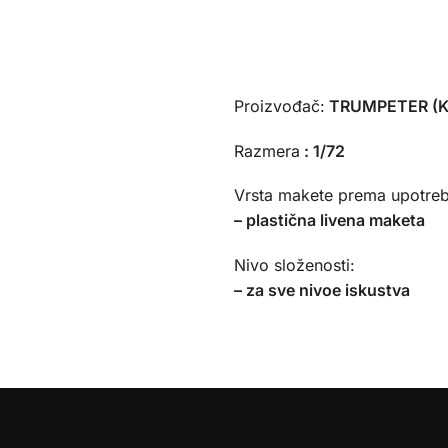
Proizvođač:
TRUMPETER (K
Razmera
:
1/72
Vrsta makete prema upotreb
– plastična livena maketa
Nivo složenosti:
– za sve nivoe iskustva