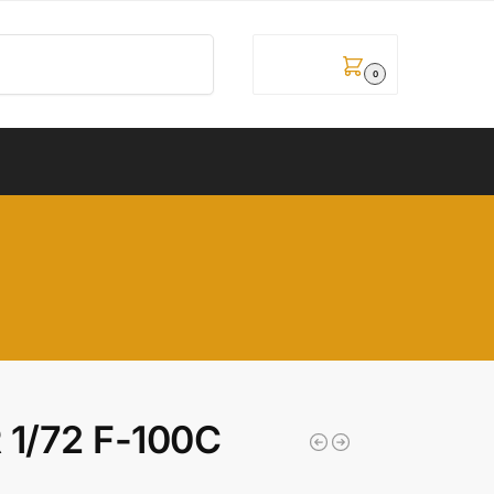
Pretraži
0,00
рсд
0
1/72 F-100C