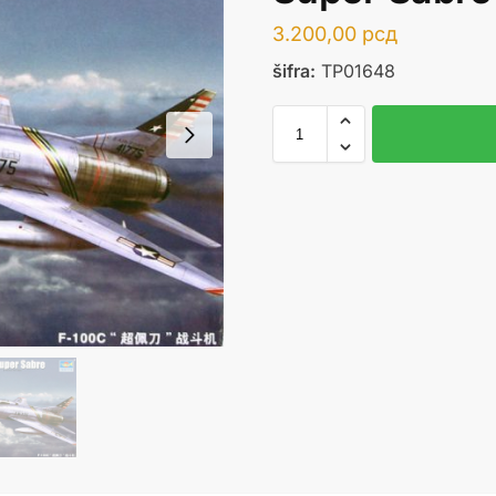
3.200,00
рсд
šifra:
TP01648