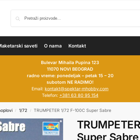
aketarski saveti
O nama
Kontakt
Bulevar Mihaila Pupina 123
11070 NOVI BEOGRAD
radno vreme: ponedeljak – petak 15 – 20
subotom NE RADIMO!
Email:
kontakt@spektar-mhobby.com
Telefon:
+381 63 80 95 154
hoplovi
1/72
TRUMPETER 1/72 F-100C Super Sabre
/
/
TRUMPETER 
Super Sabre