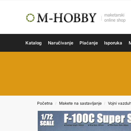
Katalog
Naručivanje
Plaćanje
Isporuka
M
Početna
Makete na sastavljanje
Vojni vazdu
/
/