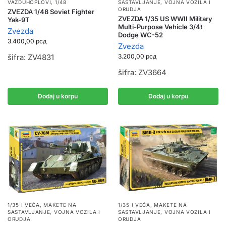
VAZDUHOPLOVI
,
1/48
SASTAVLJANJE
,
VOJNA VOZILA I
ORUDJA
ZVEZDA 1/48 Soviet Fighter
ZVEZDA 1/35 US WWII Military
Yak-9T
Multi-Purpose Vehicle 3/4t
Zvezda
Dodge WC-52
3.400,00
рсд
Zvezda
šifra: ZV4831
3.200,00
рсд
šifra: ZV3664
Dodaj u korpu
Dodaj u korpu
1/35 I VEĆA
,
MAKETE NA
1/35 I VEĆA
,
MAKETE NA
SASTAVLJANJE
,
VOJNA VOZILA I
SASTAVLJANJE
,
VOJNA VOZILA I
ORUDJA
ORUDJA