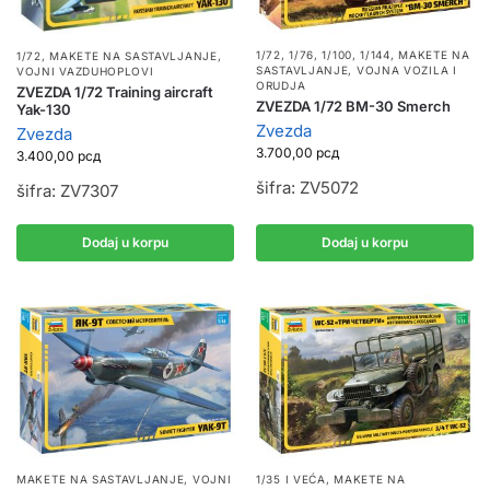
1/72, 1/76, 1/100, 1/144
,
MAKETE NA
1/72
,
MAKETE NA SASTAVLJANJE
,
SASTAVLJANJE
,
VOJNA VOZILA I
VOJNI VAZDUHOPLOVI
ORUDJA
ZVEZDA 1/72 Training aircraft
ZVEZDA 1/72 BM-30 Smerch
Yak-130
Zvezda
Zvezda
3.700,00
рсд
3.400,00
рсд
šifra: ZV5072
šifra: ZV7307
Dodaj u korpu
Dodaj u korpu
MAKETE NA SASTAVLJANJE
,
VOJNI
1/35 I VEĆA
,
MAKETE NA