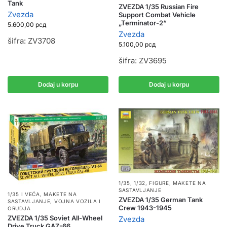
Tank
ZVEZDA 1/35 Russian Fire
Zvezda
Support Combat Vehicle
„Terminator-2“
5.600,00
рсд
Zvezda
šifra: ZV3708
5.100,00
рсд
šifra: ZV3695
Dodaj u korpu
Dodaj u korpu
1/35, 1/32
,
FIGURE
,
MAKETE NA
SASTAVLJANJE
1/35 I VEĆA
,
MAKETE NA
ZVEZDA 1/35 German Tank
SASTAVLJANJE
,
VOJNA VOZILA I
Crew 1943-1945
ORUDJA
ZVEZDA 1/35 Soviet All-Wheel
Zvezda
Drive Truck GAZ-66