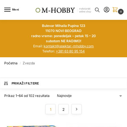
Meni
0
Bulevar Mihaila Pupina 123
11070 NOVI BEOGRAD
radno vreme: ponedeljak – petak 15 – 20
subotom NE RADIMO!
Email:
kontakt@spektar-mhobby.com
Telefon:
+381 63 80 95 154
Početna
Zvezda
/
PRIKAŽI FILTERE
Prikaz 1–64 od 102 rezultata
1
2