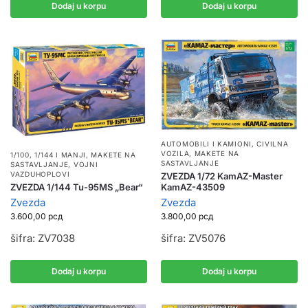
Dodaj u korpu
Dodaj u korpu
AUTOMOBILI I KAMIONI
,
CIVILNA
VOZILA
,
MAKETE NA
1/100, 1/144 I MANJI
,
MAKETE NA
SASTAVLJANJE
SASTAVLJANJE
,
VOJNI
VAZDUHOPLOVI
ZVEZDA 1/72 KamAZ-Master
ZVEZDA 1/144 Tu-95MS „Bear“
KamAZ-43509
Zvezda
Zvezda
3.600,00
рсд
3.800,00
рсд
šifra: ZV7038
šifra: ZV5076
Dodaj u korpu
Dodaj u korpu