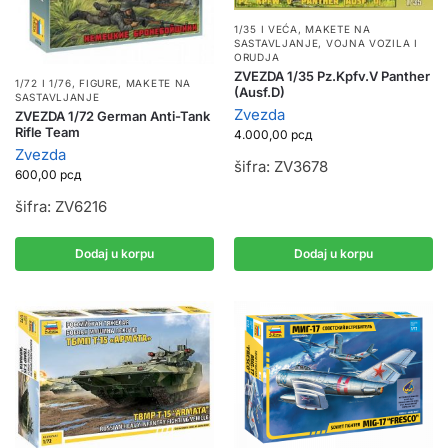
1/35 I VEĆA
,
MAKETE NA
SASTAVLJANJE
,
VOJNA VOZILA I
ORUDJA
ZVEZDA 1/35 Pz.Kpfv.V Panther
1/72 I 1/76
,
FIGURE
,
MAKETE NA
(Ausf.D)
SASTAVLJANJE
Zvezda
ZVEZDA 1/72 German Anti-Tank
Rifle Team
4.000,00
рсд
Zvezda
šifra: ZV3678
600,00
рсд
šifra: ZV6216
Dodaj u korpu
Dodaj u korpu