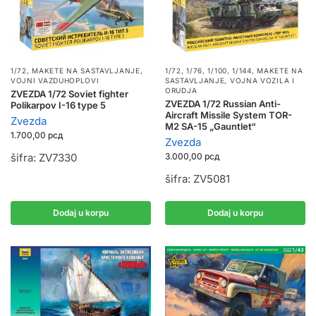
1/72
,
MAKETE NA SASTAVLJANJE
,
1/72, 1/76, 1/100, 1/144
,
MAKETE NA
VOJNI VAZDUHOPLOVI
SASTAVLJANJE
,
VOJNA VOZILA I
ORUDJA
ZVEZDA 1/72 Soviet fighter
ZVEZDA 1/72 Russian Anti-
Polikarpov I-16 type 5
Aircraft Missile System TOR-
Zvezda
M2 SA-15 „Gauntlet“
1.700,00
рсд
Zvezda
šifra: ZV7330
3.000,00
рсд
šifra: ZV5081
Dodaj u korpu
Dodaj u korpu