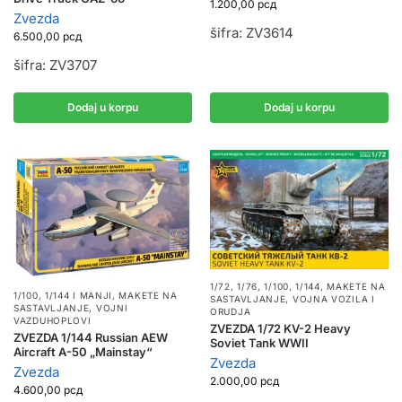
1.200,00
рсд
Zvezda
šifra: ZV3614
6.500,00
рсд
šifra: ZV3707
Dodaj u korpu
Dodaj u korpu
1/72, 1/76, 1/100, 1/144
,
MAKETE NA
1/100, 1/144 I MANJI
,
MAKETE NA
SASTAVLJANJE
,
VOJNA VOZILA I
SASTAVLJANJE
,
VOJNI
ORUDJA
VAZDUHOPLOVI
ZVEZDA 1/72 KV-2 Heavy
ZVEZDA 1/144 Russian AEW
Soviet Tank WWII
Aircraft A-50 „Mainstay“
Zvezda
Zvezda
2.000,00
рсд
4.600,00
рсд