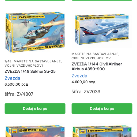
MAKETE NA SASTAVLJANJE
,
CIVILNI VAZDUHOPLOVI
1/48
,
MAKETE NA SASTAVLJANJE
,
ZVEZDA 1/144 Civil Airliner
VOJNI VAZDUHOPLOVI
Airbus A350-900
ZVEZDA 1/48 Sukhoi Su-25
Zvezda
Zvezda
4.600,00
рсд
6.500,00
рсд
šifra: ZV7039
šifra: ZV4807
Dodaj u korpu
Dodaj u korpu