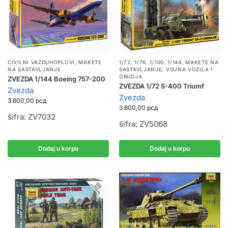
CIVILNI VAZDUHOPLOVI
,
MAKETE
1/72, 1/76, 1/100, 1/144
,
MAKETE NA
NA SASTAVLJANJE
SASTAVLJANJE
,
VOJNA VOZILA I
ORUDJA
ZVEZDA 1/144 Boeing 757-200
ZVEZDA 1/72 S-400 Triumf
Zvezda
Zvezda
3.600,00
рсд
3.600,00
рсд
šifra: ZV7032
šifra: ZV5068
Dodaj u korpu
Dodaj u korpu