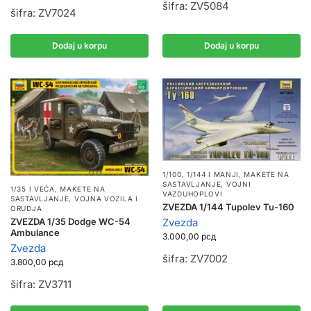
šifra: ZV5084
šifra: ZV7024
Dodaj u korpu
Dodaj u korpu
1/100, 1/144 I MANJI
,
MAKETE NA
SASTAVLJANJE
,
VOJNI
1/35 I VEĆA
,
MAKETE NA
VAZDUHOPLOVI
SASTAVLJANJE
,
VOJNA VOZILA I
ZVEZDA 1/144 Tupolev Tu-160
ORUDJA
ZVEZDA 1/35 Dodge WC-54
Zvezda
Ambulance
3.000,00
рсд
Zvezda
šifra: ZV7002
3.800,00
рсд
šifra: ZV3711