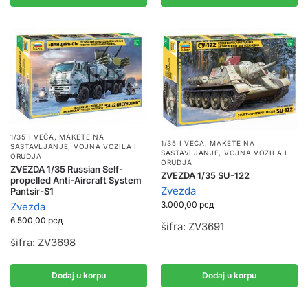
1/35 I VEĆA
,
MAKETE NA
1/35 I VEĆA
,
MAKETE NA
SASTAVLJANJE
,
VOJNA VOZILA I
SASTAVLJANJE
,
VOJNA VOZILA I
ORUDJA
ORUDJA
ZVEZDA 1/35 Russian Self-
ZVEZDA 1/35 SU-122
propelled Anti-Aircraft System
Zvezda
Pantsir-S1
3.000,00
рсд
Zvezda
6.500,00
рсд
šifra: ZV3691
šifra: ZV3698
Dodaj u korpu
Dodaj u korpu