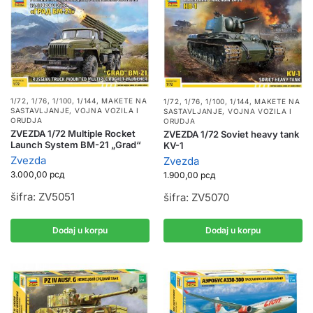
1/72, 1/76, 1/100, 1/144
,
MAKETE NA
1/72, 1/76, 1/100, 1/144
,
MAKETE NA
SASTAVLJANJE
,
VOJNA VOZILA I
SASTAVLJANJE
,
VOJNA VOZILA I
ORUDJA
ORUDJA
ZVEZDA 1/72 Multiple Rocket
ZVEZDA 1/72 Soviet heavy tank
Launch System BM-21 „Grad“
KV-1
Zvezda
Zvezda
3.000,00
рсд
1.900,00
рсд
šifra: ZV5051
šifra: ZV5070
Dodaj u korpu
Dodaj u korpu