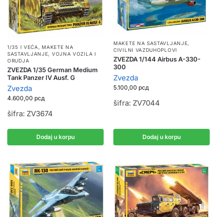
MAKETE NA SASTAVLJANJE
,
1/35 I VEĆA
,
MAKETE NA
CIVILNI VAZDUHOPLOVI
SASTAVLJANJE
,
VOJNA VOZILA I
ZVEZDA 1/144 Airbus A-330-
ORUDJA
300
ZVEZDA 1/35 German Medium
Zvezda
Tank Panzer IV Ausf. G
5.100,00
рсд
Zvezda
4.600,00
рсд
šifra: ZV7044
šifra: ZV3674
Dodaj u korpu
Dodaj u korpu