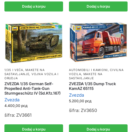
Dodaj u korpu
Dodaj u korpu
1/35 I VEĆA
,
MAKETE NA
AUTOMOBILI I KAMIONI
,
CIVILNA
SASTAVLJANJE
,
VOJNA VOZILA I
VOZILA
,
MAKETE NA
ORUDJA
SASTAVLJANJE
ZVEZDA 1/35 German Self-
ZVEZDA 1/35 Dump Truck
Propelled Anti-Tank-Gun
KamAZ 65115
Sturmgeschütz IV (Sd.Kfz.167)
Zvezda
Zvezda
5.200,00
рсд
4.400,00
рсд
šifra: ZV3650
šifra: ZV3661
Dodaj u korpu
Dodaj u korpu