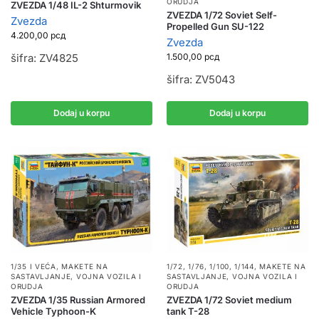
ORUDJA
ZVEZDA 1/48 IL-2 Shturmovik
ZVEZDA 1/72 Soviet Self-
Zvezda
Propelled Gun SU-122
4.200,00
рсд
Zvezda
1.500,00
рсд
šifra: ZV4825
šifra: ZV5043
Dodaj u korpu
Dodaj u korpu
1/35 I VEĆA
,
MAKETE NA
1/72, 1/76, 1/100, 1/144
,
MAKETE NA
SASTAVLJANJE
,
VOJNA VOZILA I
SASTAVLJANJE
,
VOJNA VOZILA I
ORUDJA
ORUDJA
ZVEZDA 1/35 Russian Armored
ZVEZDA 1/72 Soviet medium
Vehicle Typhoon-K
tank T-28