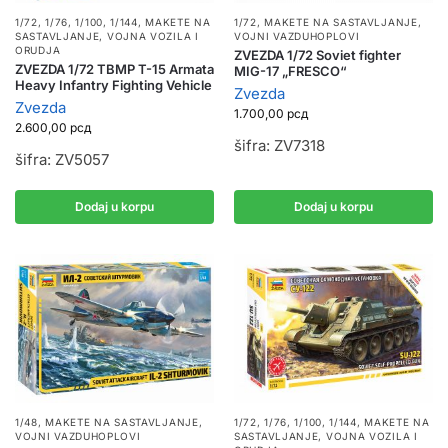
1/72, 1/76, 1/100, 1/144
,
MAKETE NA
1/72
,
MAKETE NA SASTAVLJANJE
,
SASTAVLJANJE
,
VOJNA VOZILA I
VOJNI VAZDUHOPLOVI
ORUDJA
ZVEZDA 1/72 Soviet fighter
ZVEZDA 1/72 TBMP T-15 Armata
MIG-17 „FRESCO“
Heavy Infantry Fighting Vehicle
Zvezda
Zvezda
1.700,00
рсд
2.600,00
рсд
šifra: ZV7318
šifra: ZV5057
Dodaj u korpu
Dodaj u korpu
1/72, 1/76, 1/100, 1/144
,
MAKETE NA
1/48
,
MAKETE NA SASTAVLJANJE
,
SASTAVLJANJE
,
VOJNA VOZILA I
VOJNI VAZDUHOPLOVI