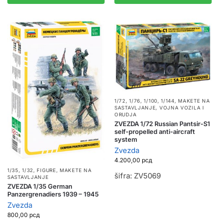
1/72, 1/76, 1/100, 1/144
,
MAKETE NA
SASTAVLJANJE
,
VOJNA VOZILA I
ORUDJA
ZVEZDA 1/72 Russian Pantsir-S1
self-propelled anti-aircraft
system
Zvezda
4.200,00
рсд
1/35, 1/32
,
FIGURE
,
MAKETE NA
šifra: ZV5069
SASTAVLJANJE
ZVEZDA 1/35 German
Panzergrenadiers 1939 – 1945
Zvezda
800,00
рсд