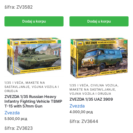
šifra: ZV3582
Dodaj u korpu
Dodaj u korpu
1/35 I VEĆA
,
MAKETE NA
1/35 I VEĆA
,
CIVILNA VOZILA
,
SASTAVLJANJE
,
VOJNA VOZILA I
MAKETE NA SASTAVLJANJE
,
ORUDJA
VOJNA VOZILA I ORUDJA
ZVEZDA 1/35 Russian Heavy
ZVEZDA 1/35 UAZ 3909
Infantry Fighting Vehicle TBMP
Zvezda
T-15 with 57mm Gun
4.000,00
рсд
Zvezda
5.500,00
рсд
šifra: ZV3644
šifra: ZV3623