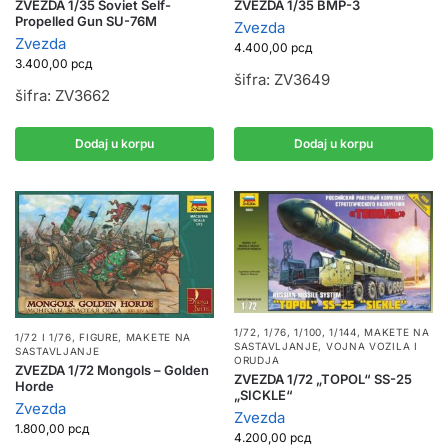
ZVEZDA 1/35 Soviet Self-
ZVEZDA 1/35 BMP-3
Propelled Gun SU-76M
Zvezda
Zvezda
4.400,00
рсд
3.400,00
рсд
šifra: ZV3649
šifra: ZV3662
Dodaj u korpu
Dodaj u korpu
1/72, 1/76, 1/100, 1/144
,
MAKETE NA
1/72 I 1/76
,
FIGURE
,
MAKETE NA
SASTAVLJANJE
,
VOJNA VOZILA I
SASTAVLJANJE
ORUDJA
ZVEZDA 1/72 Mongols – Golden
ZVEZDA 1/72 „TOPOL“ SS-25
Horde
„SICKLE“
Zvezda
Zvezda
1.800,00
рсд
4.200,00
рсд