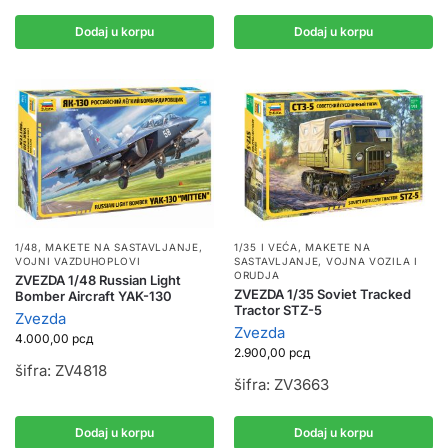
Dodaj u korpu
Dodaj u korpu
1/48
,
MAKETE NA SASTAVLJANJE
,
1/35 I VEĆA
,
MAKETE NA
VOJNI VAZDUHOPLOVI
SASTAVLJANJE
,
VOJNA VOZILA I
ORUDJA
ZVEZDA 1/48 Russian Light
ZVEZDA 1/35 Soviet Tracked
Bomber Aircraft YAK-130
Tractor STZ-5
Zvezda
Zvezda
4.000,00
рсд
2.900,00
рсд
šifra: ZV4818
šifra: ZV3663
Dodaj u korpu
Dodaj u korpu