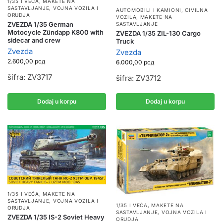
1/35 I VEĆA
,
MAKETE NA
SASTAVLJANJE
,
VOJNA VOZILA I
AUTOMOBILI I KAMIONI
,
CIVILNA
ORUDJA
VOZILA
,
MAKETE NA
ZVEZDA 1/35 German
SASTAVLJANJE
Motocycle Zündapp K800 with
ZVEZDA 1/35 ZIL-130 Cargo
sidecar and crew
Truck
Zvezda
Zvezda
2.600,00
рсд
6.000,00
рсд
šifra: ZV3717
šifra: ZV3712
Dodaj u korpu
Dodaj u korpu
1/35 I VEĆA
,
MAKETE NA
SASTAVLJANJE
,
VOJNA VOZILA I
1/35 I VEĆA
,
MAKETE NA
ORUDJA
SASTAVLJANJE
,
VOJNA VOZILA I
ZVEZDA 1/35 IS-2 Soviet Heavy
ORUDJA