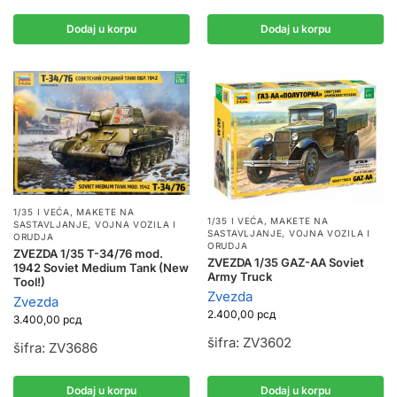
Dodaj u korpu
Dodaj u korpu
1/35 I VEĆA
,
MAKETE NA
1/35 I VEĆA
,
MAKETE NA
SASTAVLJANJE
,
VOJNA VOZILA I
SASTAVLJANJE
,
VOJNA VOZILA I
ORUDJA
ORUDJA
ZVEZDA 1/35 T-34/76 mod.
ZVEZDA 1/35 GAZ-AA Soviet
1942 Soviet Medium Tank (New
Army Truck
Tool!)
Zvezda
Zvezda
2.400,00
рсд
3.400,00
рсд
šifra: ZV3602
šifra: ZV3686
Dodaj u korpu
Dodaj u korpu