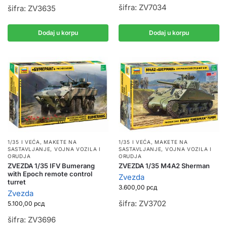
šifra: ZV7034
šifra: ZV3635
Dodaj u korpu
Dodaj u korpu
1/35 I VEĆA
,
MAKETE NA
1/35 I VEĆA
,
MAKETE NA
SASTAVLJANJE
,
VOJNA VOZILA I
SASTAVLJANJE
,
VOJNA VOZILA I
ORUDJA
ORUDJA
ZVEZDA 1/35 IFV Bumerang
ZVEZDA 1/35 M4A2 Sherman
with Epoch remote control
Zvezda
turret
3.600,00
рсд
Zvezda
šifra: ZV3702
5.100,00
рсд
šifra: ZV3696