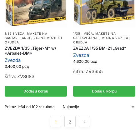
1/35 I VEĆA
,
MAKETE NA
1/35 I VEĆA
,
MAKETE NA
SASTAVLJANJE
,
VOJNA VOZILA I
SASTAVLJANJE
,
VOJNA VOZILA I
ORUDJA
ORUDJA
ZVEZDA 1/35 „Tiger-M“ w/
ZVEZDA 1/35 BM-21 „Grad“
«Arbalet-DM»
Zvezda
Zvezda
4.600,00
рсд
3.400,00
рсд
šifra: ZV3655
šifra: ZV3683
Dodaj u korpu
Dodaj u korpu
Prikaz 1–64 od 102 rezultata
1
2