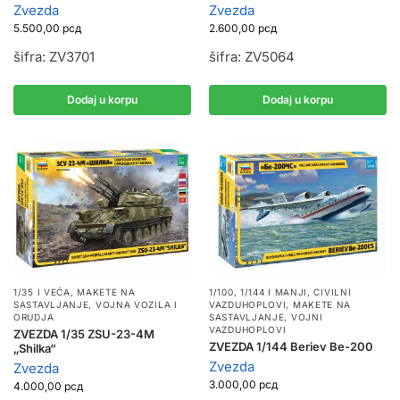
Zvezda
Zvezda
5.500,00
рсд
2.600,00
рсд
šifra: ZV3701
šifra: ZV5064
Dodaj u korpu
Dodaj u korpu
1/35 I VEĆA
,
MAKETE NA
1/100, 1/144 I MANJI
,
CIVILNI
SASTAVLJANJE
,
VOJNA VOZILA I
VAZDUHOPLOVI
,
MAKETE NA
ORUDJA
SASTAVLJANJE
,
VOJNI
VAZDUHOPLOVI
ZVEZDA 1/35 ZSU-23-4M
ZVEZDA 1/144 Beriev Be-200
„Shilka“
Zvezda
Zvezda
3.000,00
рсд
4.000,00
рсд