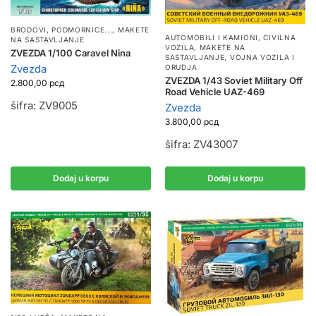
BRODOVI, PODMORNICE...
,
MAKETE
AUTOMOBILI I KAMIONI
,
CIVILNA
NA SASTAVLJANJE
VOZILA
,
MAKETE NA
ZVEZDA 1/100 Caravel Nina
SASTAVLJANJE
,
VOJNA VOZILA I
Zvezda
ORUDJA
ZVEZDA 1/43 Soviet Military Off
2.800,00
рсд
Road Vehicle UAZ-469
šifra: ZV9005
Zvezda
3.800,00
рсд
šifra: ZV43007
Dodaj u korpu
Dodaj u korpu