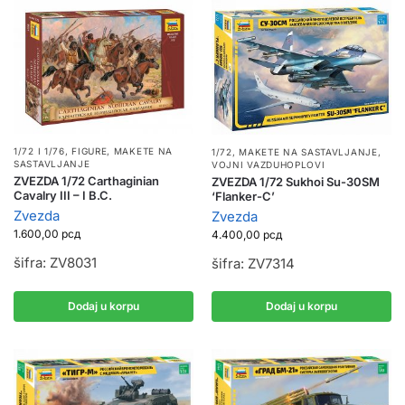
1/72 I 1/76
,
FIGURE
,
MAKETE NA
1/72
,
MAKETE NA SASTAVLJANJE
,
SASTAVLJANJE
VOJNI VAZDUHOPLOVI
ZVEZDA 1/72 Carthaginian
ZVEZDA 1/72 Sukhoi Su-30SM
Cavalry III – I B.C.
‘Flanker-C’
Zvezda
Zvezda
1.600,00
рсд
4.400,00
рсд
šifra: ZV8031
šifra: ZV7314
Dodaj u korpu
Dodaj u korpu