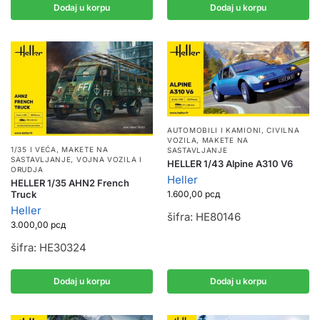
Dodaj u korpu
Dodaj u korpu
AUTOMOBILI I KAMIONI
,
CIVILNA
VOZILA
,
MAKETE NA
1/35 I VEĆA
,
MAKETE NA
SASTAVLJANJE
SASTAVLJANJE
,
VOJNA VOZILA I
HELLER 1/43 Alpine A310 V6
ORUDJA
Heller
HELLER 1/35 AHN2 French
Truck
1.600,00
рсд
Heller
šifra: HE80146
3.000,00
рсд
šifra: HE30324
Dodaj u korpu
Dodaj u korpu