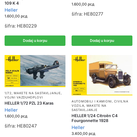
109 K 4
1.600,00
рсд
Heller
šifra: HE80277
1.600,00
рсд
šifra: HE80229
Dodaj u korpu
Dodaj u korpu
1/72
,
MAKETE NA SASTAVLJANJE
,
VOJNI VAZDUHOPLOVI
AUTOMOBILI I KAMIONI
,
CIVILNA
HELLER 1/72 PZL 23 Karas
VOZILA
,
MAKETE NA
Heller
SASTAVLJANJE
HELLER 1/24 Citroën C4
1.600,00
рсд
Fourgonnette 1928
šifra: HE80247
Heller
3.400,00
рсд