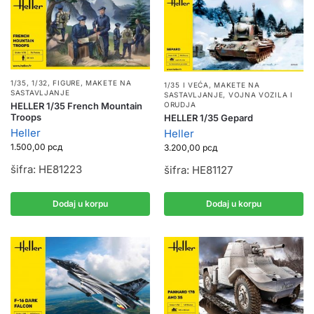
1/35, 1/32
,
FIGURE
,
MAKETE NA
1/35 I VEĆA
,
MAKETE NA
SASTAVLJANJE
SASTAVLJANJE
,
VOJNA VOZILA I
HELLER 1/35 French Mountain
ORUDJA
Troops
HELLER 1/35 Gepard
Heller
Heller
1.500,00
рсд
3.200,00
рсд
šifra: HE81223
šifra: HE81127
Dodaj u korpu
Dodaj u korpu