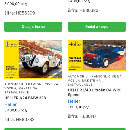
1.400,00
рсд
3.000,00
рсд
šifra: HE30323
šifra: HE56309
Dodaj u korpu
Dodaj u korpu
AUTOMOBILI I KAMIONI
,
CIVILNA
VOZILA
,
MAKETE NA
AUTOMOBILI I KAMIONI
,
CIVILNA
SASTAVLJANJE
VOZILA
,
MAKETE NA
HELLER 1/43 Citroën C4 WRC
SASTAVLJANJE
Speed
HELLER 1/24 BMW 328
Heller
Heller
1.600,00
рсд
3.400,00
рсд
šifra: HE80117
šifra: HE80782