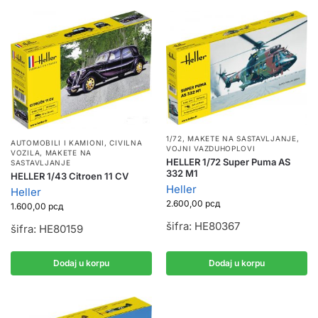
1/72
,
MAKETE NA SASTAVLJANJE
,
AUTOMOBILI I KAMIONI
,
CIVILNA
VOJNI VAZDUHOPLOVI
VOZILA
,
MAKETE NA
HELLER 1/72 Super Puma AS
SASTAVLJANJE
332 M1
HELLER 1/43 Citroen 11 CV
Heller
Heller
2.600,00
рсд
1.600,00
рсд
šifra: HE80367
šifra: HE80159
Dodaj u korpu
Dodaj u korpu