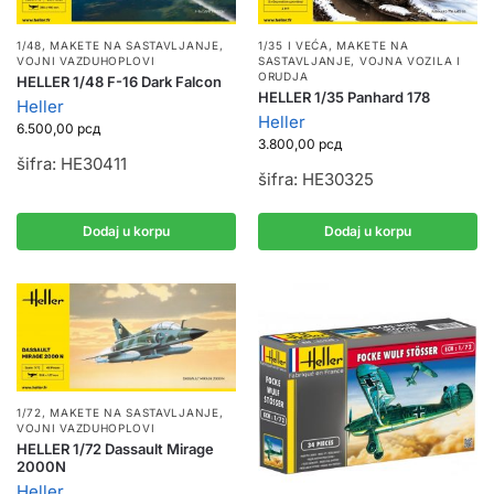
1/48
,
MAKETE NA SASTAVLJANJE
,
1/35 I VEĆA
,
MAKETE NA
VOJNI VAZDUHOPLOVI
SASTAVLJANJE
,
VOJNA VOZILA I
ORUDJA
HELLER 1/48 F-16 Dark Falcon
HELLER 1/35 Panhard 178
Heller
Heller
6.500,00
рсд
3.800,00
рсд
šifra: HE30411
šifra: HE30325
Dodaj u korpu
Dodaj u korpu
1/72
,
MAKETE NA SASTAVLJANJE
,
VOJNI VAZDUHOPLOVI
HELLER 1/72 Dassault Mirage
2000N
Heller