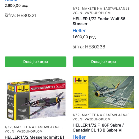
2.600,00
рсд
1/72
,
MAKETE NA SASTAVLJANJE
,
VOJNI VAZDUHOPLOVI
šifra: HE80321
HELLER 1/72 Focke Wulf 56
Stosser
Heller
1.600,00
рсд
šifra: HE80238
Dodaj u korpu
Dodaj u korpu
1/72
,
MAKETE NA SASTAVLJANJE
,
VOJNI VAZDUHOPLOVI
HELLER 1/72 F-86F Sabre /
1/72
,
MAKETE NA SASTAVLJANJE
,
Canadair CL-13 B Sabre VI
VOJNI VAZDUHOPLOVI
Heller
HELLER 1/72 Messerschmitt Bf