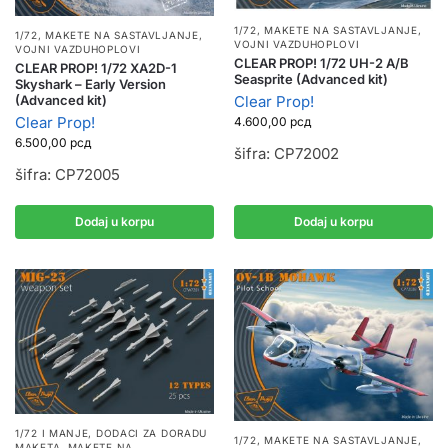
1/72
,
MAKETE NA SASTAVLJANJE
,
1/72
,
MAKETE NA SASTAVLJANJE
,
VOJNI VAZDUHOPLOVI
VOJNI VAZDUHOPLOVI
CLEAR PROP! 1/72 UH-2 A/B
CLEAR PROP! 1/72 XA2D-1
Seasprite (Advanced kit)
Skyshark – Early Version
Clear Prop!
(Advanced kit)
Clear Prop!
4.600,00
рсд
6.500,00
рсд
šifra: CP72002
šifra: CP72005
Dodaj u korpu
Dodaj u korpu
1/72 I MANJE
,
DODACI ZA DORADU
1/72
,
MAKETE NA SASTAVLJANJE
,
MAKETA
,
MAKETE NA