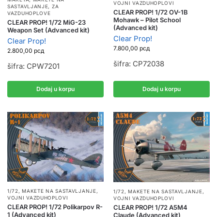
VOJNI VAZDUHOPLOVI
SASTAVLJANJE
,
ZA
CLEAR PROP! 1/72 OV-1B
VAZDUHOPLOVE
Mohawk – Pilot School
CLEAR PROP! 1/72 MiG-23
(Advanced kit)
Weapon Set (Advanced kit)
Clear Prop!
Clear Prop!
7.800,00
рсд
2.800,00
рсд
šifra: CP72038
šifra: CPW7201
Dodaj u korpu
Dodaj u korpu
1/72
,
MAKETE NA SASTAVLJANJE
,
1/72
,
MAKETE NA SASTAVLJANJE
,
VOJNI VAZDUHOPLOVI
VOJNI VAZDUHOPLOVI
CLEAR PROP! 1/72 Polikarpov R-
CLEAR PROP! 1/72 A5M4
1 (Advanced kit)
Claude (Advanced kit)