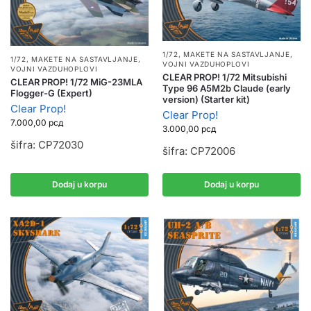
1/72
,
MAKETE NA SASTAVLJANJE
,
1/72
,
MAKETE NA SASTAVLJANJE
,
VOJNI VAZDUHOPLOVI
VOJNI VAZDUHOPLOVI
CLEAR PROP! 1/72 Mitsubishi
CLEAR PROP! 1/72 MiG-23MLA
Type 96 A5M2b Claude (early
Flogger-G (Expert)
version) (Starter kit)
Clear Prop!
Clear Prop!
7.000,00
рсд
3.000,00
рсд
šifra: CP72030
šifra: CP72006
Dodaj u korpu
Dodaj u korpu