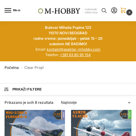
Meni
0
Bulevar Mihaila Pupina 123
11070 NOVI BEOGRAD
radno vreme: ponedeljak – petak 15 – 20
subotom NE RADIMO!
Email:
kontakt@spektar-mhobby.com
Telefon:
+381 63 80 95 154
Početna
Clear Prop!
/
PRIKAŽI FILTERE
Prikazano je svih 8 rezultata