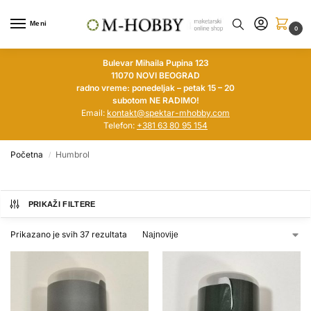
Meni
0
Bulevar Mihaila Pupina 123
11070 NOVI BEOGRAD
radno vreme: ponedeljak – petak 15 – 20
subotom NE RADIMO!
Email:
kontakt@spektar-mhobby.com
Telefon:
+381 63 80 95 154
Početna
Humbrol
/
PRIKAŽI FILTERE
Prikazano je svih 37 rezultata