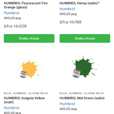
HUMBROL Fluorescent Fire
HUMBROL Hemp (satin)*
Orange (gloss)
Humbrol
Humbrol
400,00
рсд
400,00
рсд
šifra: HU168
šifra: HU209
Dodaj u korpu
Dodaj u korpu
BOJE
,
HUMBROL ULJANE BOJE
BOJE
,
HUMBROL ULJANE BOJE
HUMBROL Insignia Yellow
HUMBROL Mid Green (satin)
(matt)
Humbrol
Humbrol
400,00
рсд
400,00
рсд