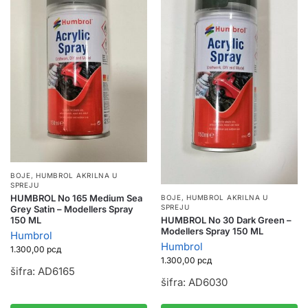
BOJE
,
HUMBROL AKRILNA U
SPREJU
HUMBROL No 165 Medium Sea
BOJE
,
HUMBROL AKRILNA U
SPREJU
Grey Satin – Modellers Spray
HUMBROL No 30 Dark Green –
150 ML
Modellers Spray 150 ML
Humbrol
Humbrol
1.300,00
рсд
1.300,00
рсд
šifra: AD6165
šifra: AD6030