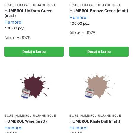
BOJE
,
HUMBROL ULJANE BOJE
BOJE
,
HUMBROL ULJANE BOJE
HUMBROL Uniform Green
HUMBROL Bronze Green (matt)
(matt)
Humbrol
Humbrol
400,00
рсд
400,00
рсд
šifra: HU075
šifra: HU076
Dodaj u korpu
Dodaj u korpu
BOJE
,
HUMBROL ULJANE BOJE
BOJE
,
HUMBROL ULJANE BOJE
HUMBROL Wine (matt)
HUMBROL Khaki Drill (matt)
Humbrol
Humbrol