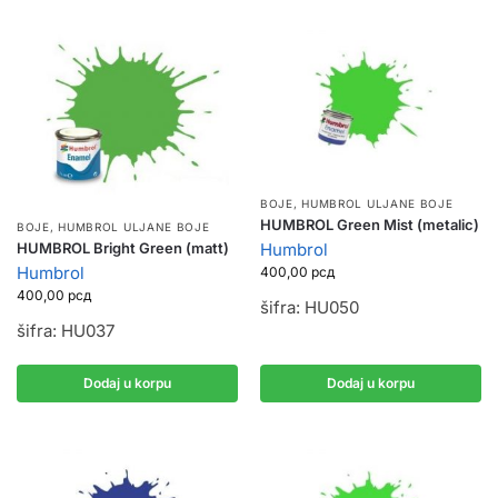
BOJE
,
HUMBROL ULJANE BOJE
HUMBROL Green Mist (metalic)
BOJE
,
HUMBROL ULJANE BOJE
HUMBROL Bright Green (matt)
Humbrol
Humbrol
400,00
рсд
400,00
рсд
šifra: HU050
šifra: HU037
Dodaj u korpu
Dodaj u korpu