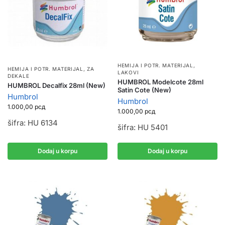
HEMIJA I POTR. MATERIJAL
,
HEMIJA I POTR. MATERIJAL
,
ZA
LAKOVI
DEKALE
HUMBROL Modelcote 28ml
HUMBROL Decalfix 28ml (New)
Satin Cote (New)
Humbrol
Humbrol
1.000,00
рсд
1.000,00
рсд
šifra: HU 6134
šifra: HU 5401
Dodaj u korpu
Dodaj u korpu