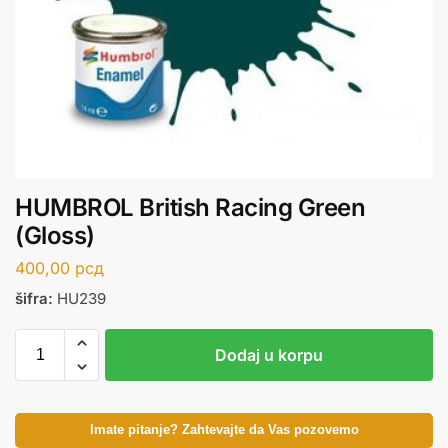
HUMBROL British Racing Green
(Gloss)
400,00
рсд
šifra:
HU239
Dodaj u korpu
Imate pitanje? Zahtevajte da Vas pozovemo