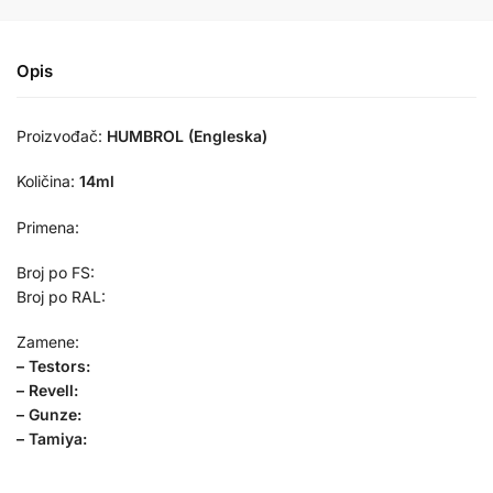
Opis
Proizvođač:
HUMBROL (Engleska)
Količina:
14ml
Primena:
Broj po FS:
Broj po RAL:
Zamene:
– Testors:
– Revell:
– Gunze:
– Tamiya: