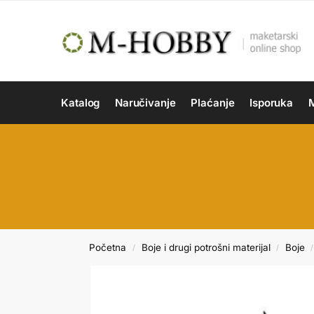
Katalog
Naručivanje
Plaćanje
Isporuka
M
Početna
Boje i drugi potrošni materijal
Boje
/
/
/