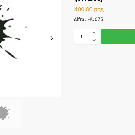
400,00
рсд
šifra:
HU075