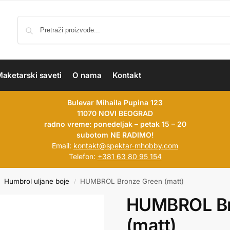
aketarski saveti
O nama
Kontakt
Bulevar Mihaila Pupina 123
11070 NOVI BEOGRAD
radno vreme: ponedeljak – petak 15 – 20
subotom NE RADIMO!
Email:
kontakt@spektar-mhobby.com
Telefon:
+381 63 80 95 154
Humbrol uljane boje
HUMBROL Bronze Green (matt)
/
HUMBROL Br
(matt)