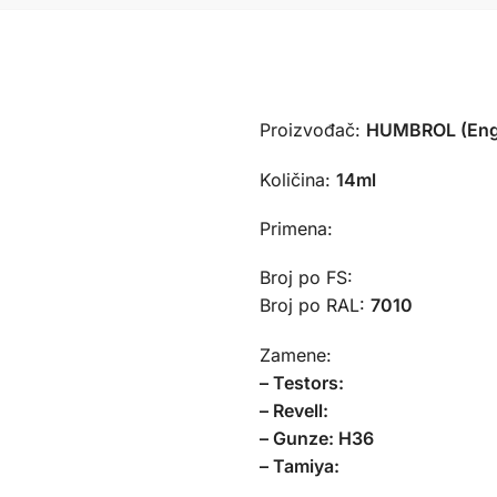
Proizvođač:
HUMBROL (Eng
Količina:
14ml
Primena:
Broj po FS:
Broj po RAL:
7010
Zamene:
– Testors:
– Revell:
– Gunze: H36
– Tamiya: