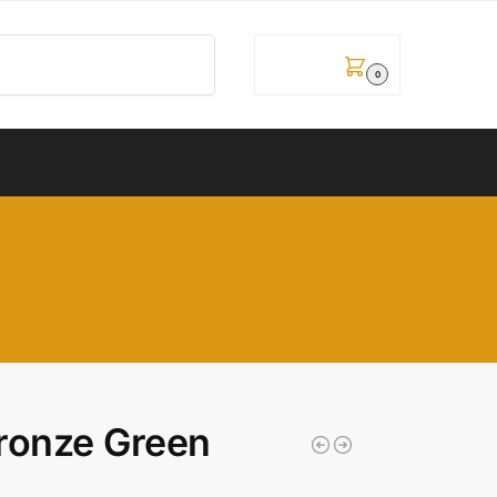
Pretraži
0,00
рсд
0
onze Green