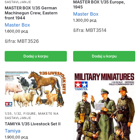
MASTER BOX 1/35 Europe,
SASTAVLJANJE
1945
MASTER BOX 1/35 German
Machinegun Crew, Eastern
Master Box
front 1944
1.300,00
рсд
Master Box
šifra: MBT3514
1.600,00
рсд
šifra: MBT3526
Dodaj u korpu
Dodaj u korpu
1/35, 1/32
,
FIGURE
,
MAKETE NA
SASTAVLJANJE
TAMIYA 1/35 Livestock Set II
Tamiya
1.900,00
рсд