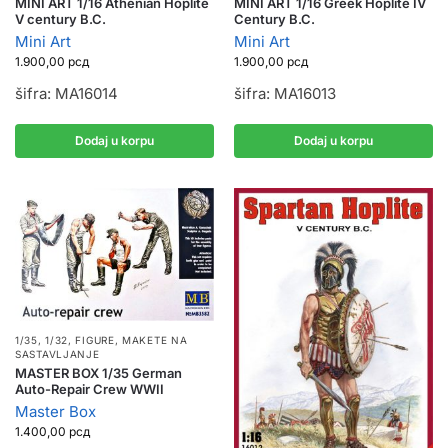
MINI ART 1/16 Athenian Hoplite
MINI ART 1/16 Greek Hoplite IV
V century B.C.
Century B.C.
Mini Art
Mini Art
1.900,00
рсд
1.900,00
рсд
šifra: MA16014
šifra: MA16013
Dodaj u korpu
Dodaj u korpu
1/35, 1/32
,
FIGURE
,
MAKETE NA
SASTAVLJANJE
MASTER BOX 1/35 German
Auto-Repair Crew WWII
Master Box
1.400,00
рсд