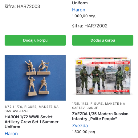
Uniform
šifra: HAR72003
Haron
1.000,00
рсд
šifra: HAR72002
Dodaj u korpu
Dodaj u korpu
1/35, 1/32
,
FIGURE
,
MAKETE NA
1/72 I 1/76
,
FIGURE
,
MAKETE NA
SASTAVLJANJE
SASTAVLJANJE
ZVEZDA 1/35 Modern Russian
HARON 1/72 WWII Soviet
Infantry „Polite People“
Artillery Crew Set 1 Summer
Zvezda
Uniform
1.500,00
рсд
Haron