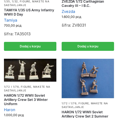
ZVEZDA 1/72 Carthaginian
1/35, 1/32
,
FIGURE
,
MAKETE NA
Cavalry III – I B.C.
SASTAVLJANJE
TAMIYA 1/35 US Army Infantry
Zvezda
WWII D Day
1.600,00
рсд
Tamiya
šifra: ZV8031
700,00
рсд
šifra: TA35013
Dodaj u korpu
Dodaj u korpu
1/72 I 1/76
,
FIGURE
,
MAKETE NA
SASTAVLJANJE
HARON 1/72 WWII Soviet
Artillery Crew Set 3 Winter
Uniform
1/72 I 1/76
,
FIGURE
,
MAKETE NA
SASTAVLJANJE
Haron
HARON 1/72 WWII Soviet
1.000,00
рсд
Artillery Crew Set 2 Summer