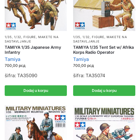
1/35, 1/32
,
FIGURE
,
MAKETE NA
1/35, 1/32
,
FIGURE
,
MAKETE NA
SASTAVLJANJE
SASTAVLJANJE
TAMIYA 1/35 Japanese Army
TAMIYA 1/35 Tent Set w/ Afrika
Infantry
Korps Radio Operator
Tamiya
Tamiya
700,00
рсд
700,00
рсд
šifra: TA35090
šifra: TA35074
Dodaj u korpu
Dodaj u korpu