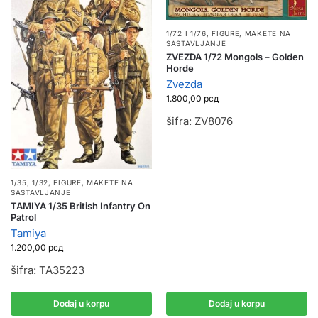
1/72 I 1/76
,
FIGURE
,
MAKETE NA
SASTAVLJANJE
ZVEZDA 1/72 Mongols – Golden
Horde
Zvezda
1.800,00
рсд
šifra: ZV8076
1/35, 1/32
,
FIGURE
,
MAKETE NA
SASTAVLJANJE
TAMIYA 1/35 British Infantry On
Patrol
Tamiya
1.200,00
рсд
šifra: TA35223
Dodaj u korpu
Dodaj u korpu