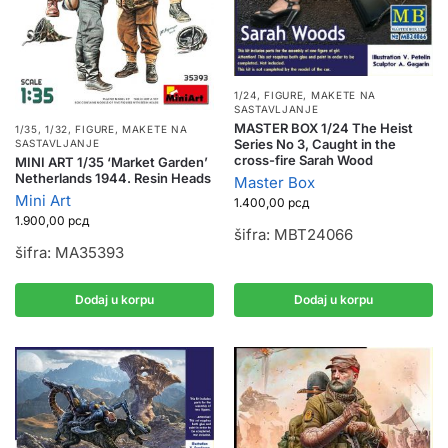
1/24
,
FIGURE
,
MAKETE NA
SASTAVLJANJE
MASTER BOX 1/24 The Heist
1/35, 1/32
,
FIGURE
,
MAKETE NA
Series No 3, Caught in the
SASTAVLJANJE
cross-fire Sarah Wood
MINI ART 1/35 ‘Market Garden’
Netherlands 1944. Resin Heads
Master Box
Mini Art
1.400,00
рсд
1.900,00
рсд
šifra: MBT24066
šifra: MA35393
Dodaj u korpu
Dodaj u korpu