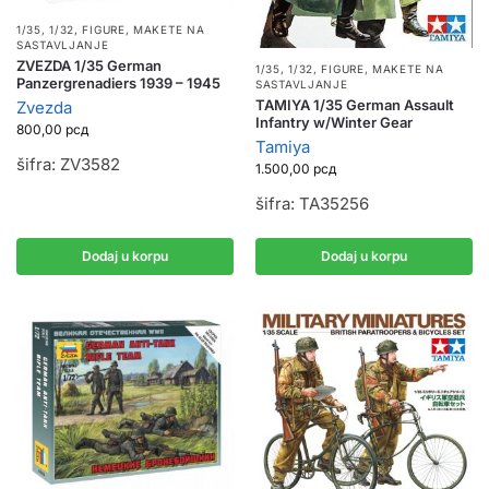
1/35, 1/32
,
FIGURE
,
MAKETE NA
SASTAVLJANJE
ZVEZDA 1/35 German
1/35, 1/32
,
FIGURE
,
MAKETE NA
Panzergrenadiers 1939 – 1945
SASTAVLJANJE
TAMIYA 1/35 German Assault
Zvezda
Infantry w/Winter Gear
800,00
рсд
Tamiya
šifra: ZV3582
1.500,00
рсд
šifra: TA35256
Dodaj u korpu
Dodaj u korpu