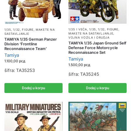
1/35 I VEĆA
,
1/35, 1/32
,
FIGURE
,
1/35, 1/32
,
FIGURE
,
MAKETE NA
MAKETE NA SASTAVLJANJE
,
SASTAVLJANJE
VOJNA VOZILA I ORUDJA
TAMIYA 1/35 German Panzer
TAMIYA 1/35 Japan Ground Self
Division ‘Frontline
Defense Force Motorcycle
Reconnaissance Team’
Reconnaissance Set
Tamiya
Tamiya
1.100,00
рсд
1.500,00
рсд
šifra: TA35253
šifra: TA35245
Dodaj u korpu
Dodaj u korpu