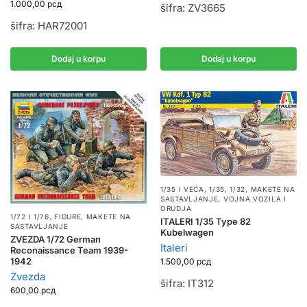
1.000,00
рсд
šifra: ZV3665
šifra: HAR72001
Dodaj u korpu
Dodaj u korpu
1/35 I VEĆA
,
1/35, 1/32
,
MAKETE NA
SASTAVLJANJE
,
VOJNA VOZILA I
ORUDJA
1/72 I 1/76
,
FIGURE
,
MAKETE NA
ITALERI 1/35 Type 82
SASTAVLJANJE
Kubelwagen
ZVEZDA 1/72 German
Italeri
Reconaissance Team 1939-
1942
1.500,00
рсд
Zvezda
šifra: IT312
600,00
рсд