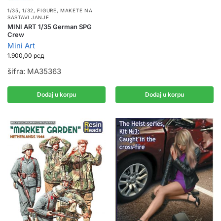
1/35, 1/32
,
FIGURE
,
MAKETE NA
SASTAVLJANJE
MINI ART 1/35 German SPG
Crew
Mini Art
1.900,00
рсд
šifra: MA35363
Dodaj u korpu
Dodaj u korpu