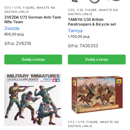
1/72 I 1/76
,
FIGURE
,
MAKETE NA
1/35, 1/32
,
FIGURE
,
MAKETE NA
SASTAVLJANJE
SASTAVLJANJE
ZVEZDA 1/72 German Anti-Tank
TAMIYA 1/35 British
Rifle Team
Paratroopers & Bicycle set
Zvezda
Tamiya
600,00
рсд
1.700,00
рсд
šifra: ZV6216
šifra: TA35333
Dodaj u korpu
Dodaj u korpu
1/72 I 1/76
,
FIGURE
,
MAKETE NA
SASTAVLJANJE