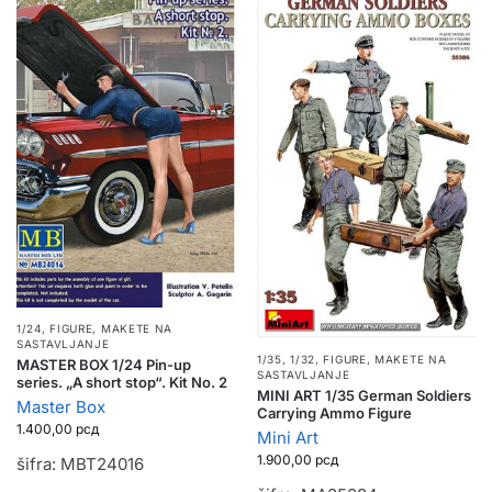
1/24
,
FIGURE
,
MAKETE NA
SASTAVLJANJE
1/35, 1/32
,
FIGURE
,
MAKETE NA
MASTER BOX 1/24 Pin-up
SASTAVLJANJE
series. „A short stop“. Kit No. 2
MINI ART 1/35 German Soldiers
Master Box
Carrying Ammo Figure
1.400,00
рсд
Mini Art
1.900,00
рсд
šifra: MBT24016