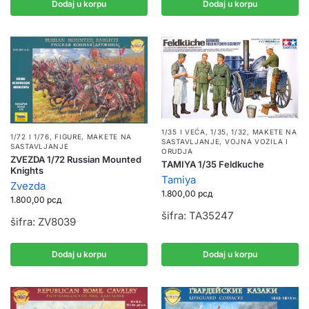
Dodaj u korpu
Dodaj u korpu
1/35 I VEĆA
,
1/35, 1/32
,
MAKETE NA
1/72 I 1/76
,
FIGURE
,
MAKETE NA
SASTAVLJANJE
,
VOJNA VOZILA I
SASTAVLJANJE
ORUDJA
ZVEZDA 1/72 Russian Mounted
TAMIYA 1/35 Feldkuche
Knights
Tamiya
Zvezda
1.800,00
рсд
1.800,00
рсд
šifra: TA35247
šifra: ZV8039
Dodaj u korpu
Dodaj u korpu