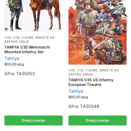
1/35, 1/32
,
FIGURE
,
MAKETE NA
SASTAVLJANJE
TAMIYA 1/35 Wehrmacht
Mounted Infantry Set
Tamiya
800,00
рсд
1/35, 1/32
,
FIGURE
,
MAKETE NA
šifra: TA35053
SASTAVLJANJE
TAMIYA 1/35 US Infantry
European Theatre
Tamiya
900,00
рсд
šifra: TA35048
Dodaj u korpu
Dodaj u korpu