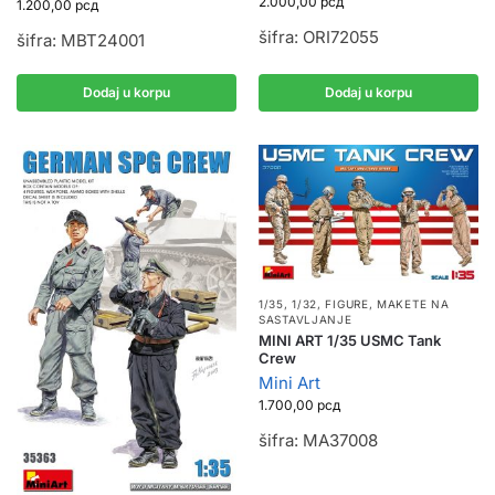
2.000,00
рсд
1.200,00
рсд
šifra: ORI72055
šifra: MBT24001
Dodaj u korpu
Dodaj u korpu
1/35, 1/32
,
FIGURE
,
MAKETE NA
SASTAVLJANJE
MINI ART 1/35 USMC Tank
Crew
Mini Art
1.700,00
рсд
šifra: MA37008