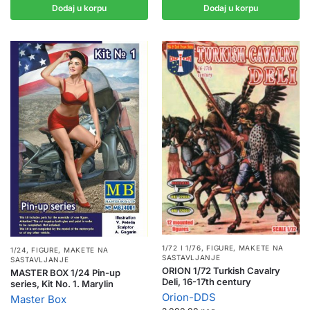
Dodaj u korpu
Dodaj u korpu
1/72 I 1/76
,
FIGURE
,
MAKETE NA
1/24
,
FIGURE
,
MAKETE NA
SASTAVLJANJE
SASTAVLJANJE
ORION 1/72 Turkish Cavalry
MASTER BOX 1/24 Pin-up
Deli, 16-17th century
series, Kit No. 1. Marylin
Orion-DDS
Master Box