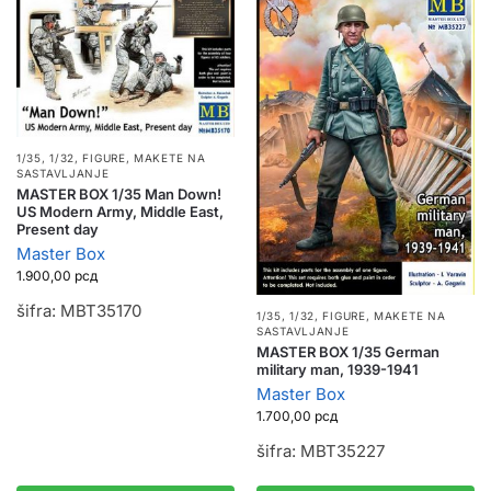
1/35, 1/32
,
FIGURE
,
MAKETE NA
SASTAVLJANJE
MASTER BOX 1/35 Man Down!
US Modern Army, Middle East,
Present day
Master Box
1.900,00
рсд
šifra: MBT35170
1/35, 1/32
,
FIGURE
,
MAKETE NA
SASTAVLJANJE
MASTER BOX 1/35 German
military man, 1939-1941
Master Box
1.700,00
рсд
šifra: MBT35227