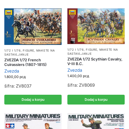
1/72 I 1/76
,
FIGURE
,
MAKETE NA
1/72 I 1/76
,
FIGURE
,
MAKETE NA
SASTAVLJANJE
SASTAVLJANJE
ZVEZDA 1/72 Scythian Cavalry,
ZVEZDA 1/72 French
V-III B.C.
Cuirassiers (1807-1815)
Zvezda
Zvezda
1.400,00
рсд
1.800,00
рсд
šifra: ZV8069
šifra: ZV8037
Dodaj u korpu
Dodaj u korpu