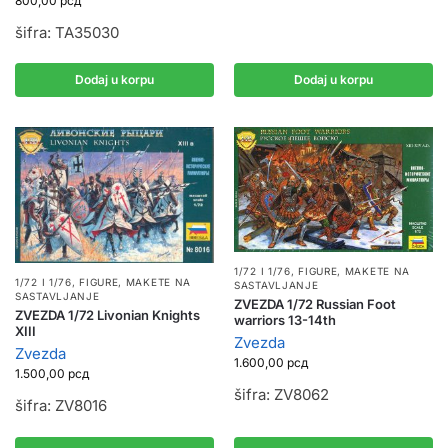
800,00
рсд
šifra: TA35030
Dodaj u korpu
Dodaj u korpu
1/72 I 1/76
,
FIGURE
,
MAKETE NA
1/72 I 1/76
,
FIGURE
,
MAKETE NA
SASTAVLJANJE
SASTAVLJANJE
ZVEZDA 1/72 Russian Foot
ZVEZDA 1/72 Livonian Knights
warriors 13-14th
XIII
Zvezda
Zvezda
1.600,00
рсд
1.500,00
рсд
šifra: ZV8062
šifra: ZV8016