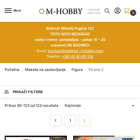
Meni
0
Bulevar Mihaila Pupina 123
11070 NOVI BEOGRAD
radno vreme: ponedeljak – petak 15 – 20
subotom NE RADIMO!
Email:
kontakt@spektar-mhobby.com
Telefon:
+381 63 80 95 154
Početna
Makete na sastavljanje
Figure
Strana 2
/
/
/
PRIKAŽI FILTERE
Prikaz 65–123 od 123 rezultata
1
2