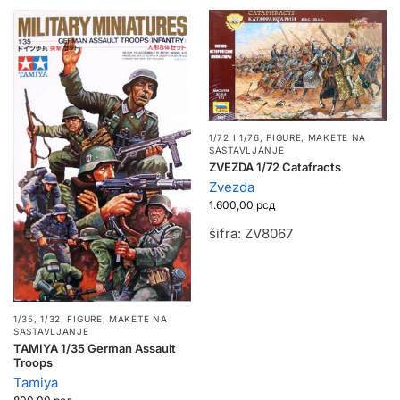
1/72 I 1/76
,
FIGURE
,
MAKETE NA
SASTAVLJANJE
ZVEZDA 1/72 Catafracts
Zvezda
1.600,00
рсд
šifra: ZV8067
1/35, 1/32
,
FIGURE
,
MAKETE NA
SASTAVLJANJE
TAMIYA 1/35 German Assault
Troops
Tamiya