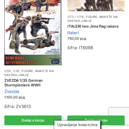
1/72 I 1/76
,
FIGURE
,
MAKETE NA
SASTAVLJANJE
ITALERI Iwo Jima flag raisers
Italeri
750,00
рсд
šifra: IT6098
1/35, 1/32
,
FIGURE
,
MAKETE NA
SASTAVLJANJE
ZVEZDA 1/35 German
Sturmpioniere WWII
Zvezda
1.100,00
рсд
šifra: ZV3613
Dodaj u korpu
Dodaj u korpu
Upravljanje kolacicima