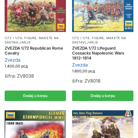
1/72 I 1/76
,
FIGURE
,
MAKETE NA
1/72 I 1/76
,
FIGURE
,
MAKETE NA
SASTAVLJANJE
SASTAVLJANJE
ZVEZDA 1/72 Republican Rome
ZVEZDA 1/72 Lifeguard
Cavalry
Cossacks Napoleonic Wars
1812-1814
Zvezda
Zvezda
1.400,00
рсд
1.600,00
рсд
šifra: ZV8038
šifra: ZV8018
Dodaj u korpu
Dodaj u korpu