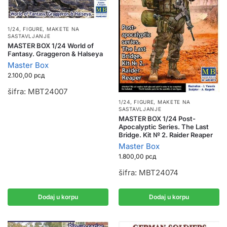
1/24
,
FIGURE
,
MAKETE NA
SASTAVLJANJE
MASTER BOX 1/24 World of
Fantasy. Graggeron & Halseya
Master Box
2.100,00
рсд
šifra: MBT24007
1/24
,
FIGURE
,
MAKETE NA
SASTAVLJANJE
MASTER BOX 1/24 Pоst-
Apocalyptic Series. The Last
Bridge. Kit № 2. Raider Reaper
Master Box
1.800,00
рсд
šifra: MBT24074
Dodaj u korpu
Dodaj u korpu