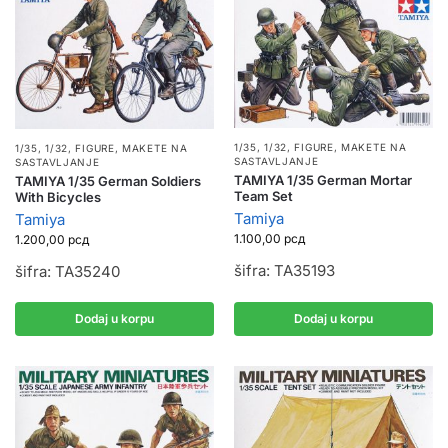
1/35, 1/32
,
FIGURE
,
MAKETE NA
1/35, 1/32
,
FIGURE
,
MAKETE NA
SASTAVLJANJE
SASTAVLJANJE
TAMIYA 1/35 German Mortar
TAMIYA 1/35 German Soldiers
Team Set
With Bicycles
Tamiya
Tamiya
1.100,00
рсд
1.200,00
рсд
šifra: TA35193
šifra: TA35240
Dodaj u korpu
Dodaj u korpu