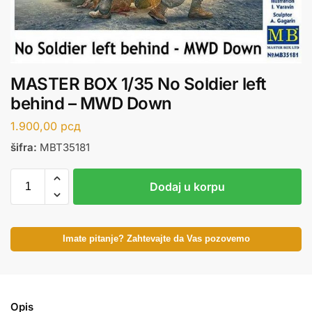
MASTER BOX 1/35 No Soldier left
behind – MWD Down
1.900,00
рсд
šifra:
MBT35181
Dodaj u korpu
Imate pitanje? Zahtevajte da Vas pozovemo
Opis