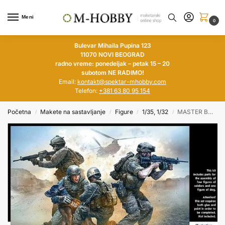
Meni
0
Bulevar Mihaila Pupina 123
11070 NOVI BEOGRAD
radno vreme: ponedeljak – petak 15 – 20
subotom NE RADIMO!
Email:
kontakt@spektar-mhobby.com
Telefon:
+381 63 80 95 154
Početna
Makete na sastavljanje
Figure
1/35, 1/32
MASTER BOX 1/35 No Soldier left behind – MWD Down
/
/
/
/