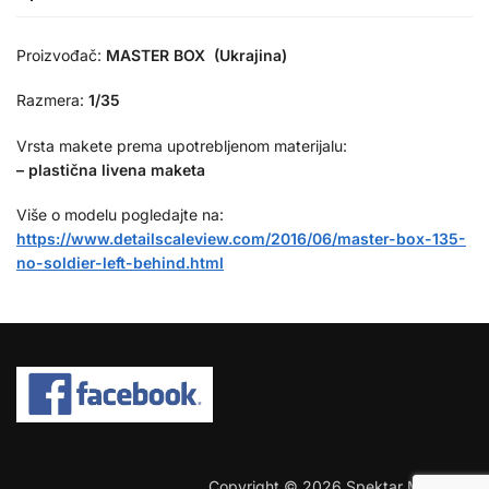
Proizvođač:
MASTER BOX (Ukrajina)
Razmera:
1/35
Vrsta makete prema upotrebljenom materijalu:
– plastična livena maketa
Više o modelu pogledajte na:
https://www.detailscaleview.com/2016/06/master-box-135-
no-soldier-left-behind.html
COPYRIGHT © 2026 SPEKTAR MHOBBY.
Copyright © 2026 Spektar MHobby.