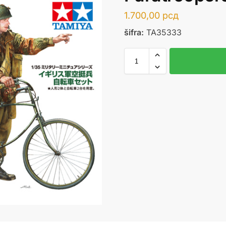
1.700,00
рсд
šifra:
TA35333