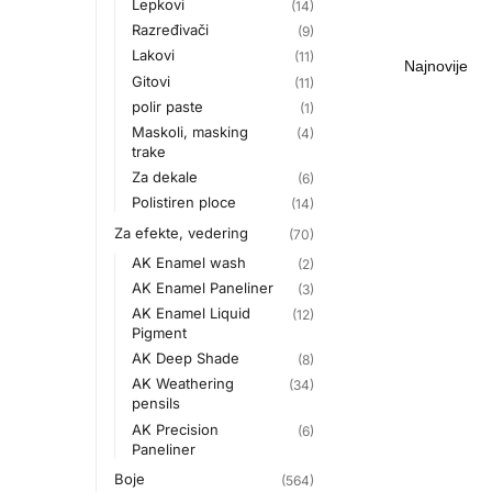
Lepkovi
(14)
Razređivači
(9)
Lakovi
(11)
Gitovi
(11)
polir paste
(1)
Maskoli, masking
(4)
trake
Za dekale
(6)
Polistiren ploce
(14)
Za efekte, vedering
(70)
AK Enamel wash
(2)
AK Enamel Paneliner
(3)
AK Enamel Liquid
(12)
Pigment
AK Deep Shade
(8)
AK Weathering
(34)
pensils
AK Precision
(6)
Paneliner
Boje
(564)