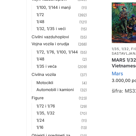
1/100, 1/144 i manji
(11)
1/72
(392)
1/48
(121)
1/32, 1/35 i veći
(15)
Civilni vazduhoplovi
(55)
Vojna vozila i orudja
(268)
1/35, 1/32
,
FI
1/72, 1/76, 1/100, 1/144
(55)
SASTAVLJAN
1/48
MARS 1/32
(2)
Vietnames
1/35 i veća
(209)
Mars
Civilna vozila
(37)
3.000,00
р
Motocikli
(4)
Automobili i kamioni
šifra: MS
(32)
Figure
(123)
1/72 i 1/76
(29)
1/35, 1/32
(70)
1/24
(11)
1/16
(13)
Objekti i predmeti za
(23)