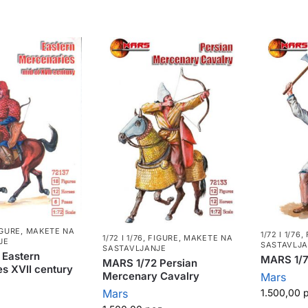
IGURE
,
MAKETE NA
1/72 I 1/76
,
1/72 I 1/76
,
FIGURE
,
MAKETE NA
JE
SASTAVLJ
SASTAVLJANJE
 Eastern
MARS 1/7
MARS 1/72 Persian
s XVII century
Mercenary Cavalry
Mars
Mars
1.500,00