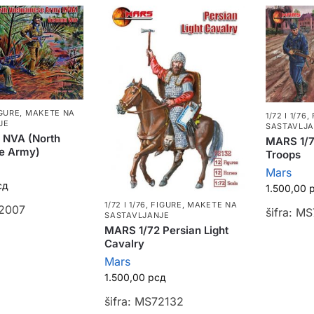
GURE
,
MAKETE NA
1/72 I 1/76
,
JE
SASTAVLJ
 NVA (North
MARS 1/7
e Army)
Troops
Mars
сд
1.500,00
1/72 I 1/76
,
FIGURE
,
MAKETE NA
32007
šifra: M
SASTAVLJANJE
MARS 1/72 Persian Light
Cavalry
Mars
1.500,00
рсд
šifra: MS72132