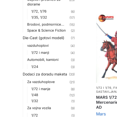
diorame
1/72, 1/76
(6)
1/35, 1/32
(17)
Brodovi, podmornice...
(15)
Space & Science Fiction
(2)
Die-Cast (gotovi modeli)
(7)
vazduhoplovi
(4)
1/72 i manji
(4)
Automobili, kamioni
(3)
1/24
(3)
Dodaci za doradu maketa
(33)
Za vazduhoplove
(21)
1/72 I 1/76
,
F
1/72 i manje
(8)
SASTAVLJAN
1/48
(12)
MARS 1/72
1/32
(1)
Mercenarie
AD
Za vojna vozila
(9)
Mars
1/72
(1)