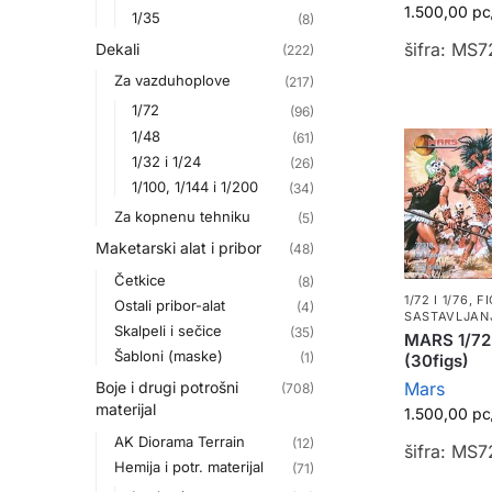
1.500,00
рс
1/35
(8)
šifra: MS7
Dekali
(222)
Za vazduhoplove
(217)
1/72
(96)
1/48
(61)
1/32 i 1/24
(26)
1/100, 1/144 i 1/200
(34)
Za kopnenu tehniku
(5)
Maketarski alat i pribor
(48)
Četkice
(8)
1/72 I 1/76
,
F
Ostali pribor-alat
(4)
SASTAVLJAN
Skalpeli i sečice
(35)
MARS 1/72 
Šabloni (maske)
(1)
(30figs)
Mars
Boje i drugi potrošni
(708)
materijal
1.500,00
рс
AK Diorama Terrain
(12)
šifra: MS
Hemija i potr. materijal
(71)