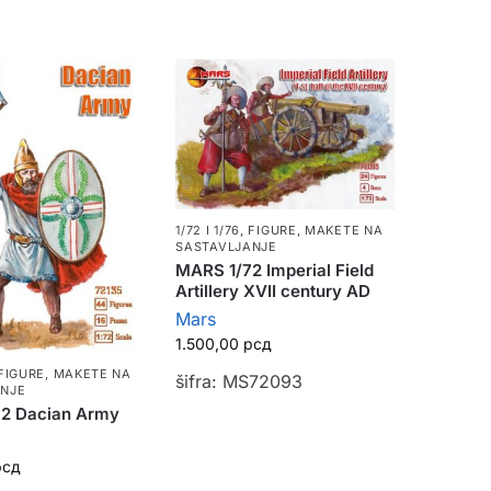
1/72 I 1/76
,
FIGURE
,
MAKETE NA
SASTAVLJANJE
MARS 1/72 Imperial Field
Artillery XVII century AD
Mars
1.500,00
рсд
FIGURE
,
MAKETE NA
šifra: MS72093
ANJE
2 Dacian Army
рсд