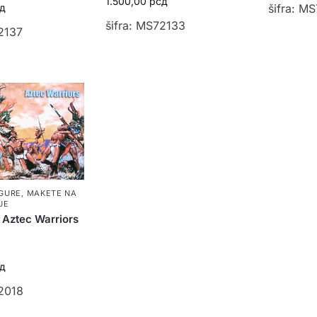
1.500,00
рсд
д
šifra: M
šifra: MS72133
2137
IGURE
,
MAKETE NA
JE
Aztec Warriors
д
72018