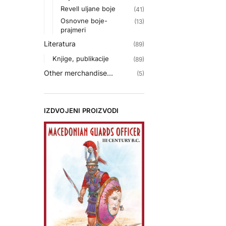
Revell uljane boje
(41)
Osnovne boje-
(13)
prajmeri
Literatura
(89)
Knjige, publikacije
(89)
Other merchandise...
(5)
IZDVOJENI PROIZVODI