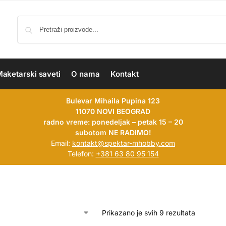
aketarski saveti
O nama
Kontakt
Bulevar Mihaila Pupina 123
11070 NOVI BEOGRAD
radno vreme: ponedeljak – petak 15 – 20
subotom NE RADIMO!
Email:
kontakt@spektar-mhobby.com
Telefon:
+381 63 80 95 154
Prikazano je svih 9 rezultata