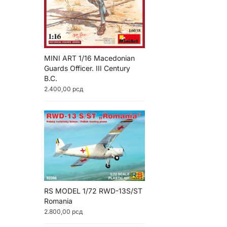
MINI ART 1/16 Macedonian
Guards Officer. III Century
B.C.
2.400,00
рсд
RS MODEL 1/72 RWD-13S/ST
Romania
2.800,00
рсд