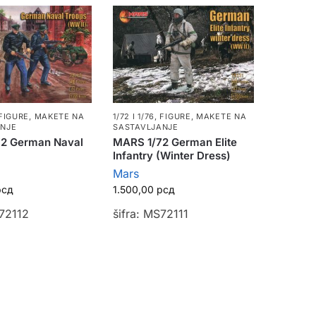
1/72 I 1/76
,
FIGURE
,
MAKETE NA
FIGURE
,
MAKETE NA
SASTAVLJANJE
ANJE
MARS 1/72 German Elite
2 German Naval
Infantry (Winter Dress)
Mars
1.500,00
рсд
рсд
šifra: MS72111
S72112