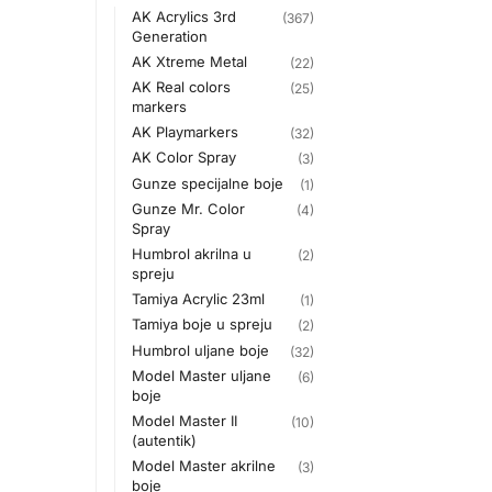
AK Acrylics 3rd
(367)
Generation
AK Xtreme Metal
(22)
AK Real colors
(25)
markers
AK Playmarkers
(32)
AK Color Spray
(3)
Gunze specijalne boje
(1)
Gunze Mr. Color
(4)
Spray
Humbrol akrilna u
(2)
spreju
Tamiya Acrylic 23ml
(1)
Tamiya boje u spreju
(2)
Humbrol uljane boje
(32)
Model Master uljane
(6)
boje
Model Master II
(10)
(autentik)
Model Master akrilne
(3)
boje