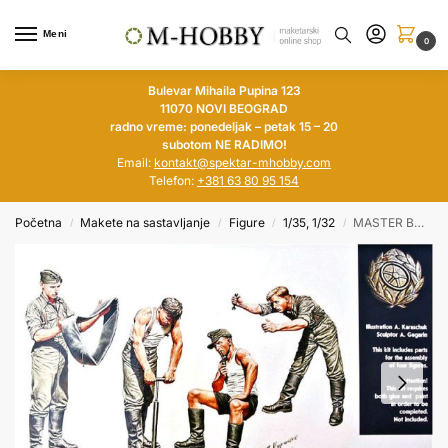
Meni
0
Bulevar Mihaila Pupina 123
11070 NOVI BEOGRAD
radno vreme: ponedeljak – petak 15 – 20
subotom NE RADIMO!
Email:
kontakt@spektar-mhobby.com
Telefon:
+381 63 80 95 154
Početna
Makete na sastavljanje
Figure
1/35, 1/32
MASTER BOX 1/35 German Auto-Repair Crew WWII
/
/
/
/