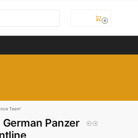
Pretraži
0,00
рсд
0
sance Team’
5 German Panzer
ntline