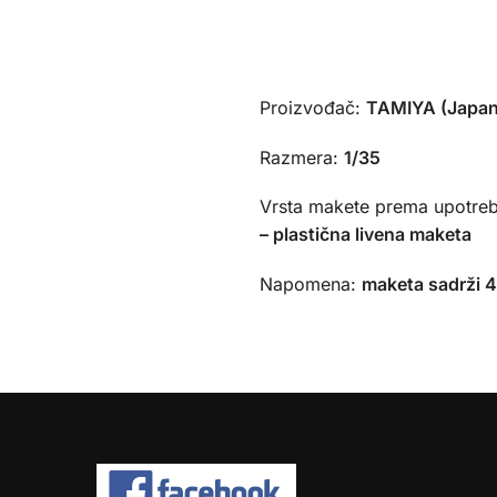
Proizvođač:
TAMIYA (Japan
Razmera:
1/35
Vrsta makete prema upotreb
– plastična livena maketa
Napomena:
maketa sadrži 4 