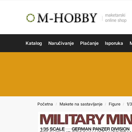
Katalog
Naručivanje
Plaćanje
Isporuka
M
Početna
Makete na sastavljanje
Figure
1/
/
/
/