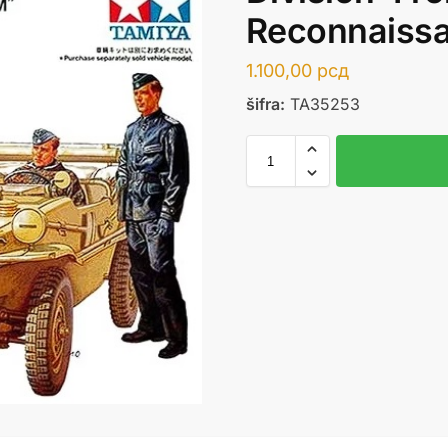
Reconnaiss
1.100,00
рсд
šifra:
TA35253