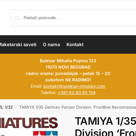
aketarski saveti
O nama
Kontakt
Bulevar Mihaila Pupina 123
11070 NOVI BEOGRAD
radno vreme: ponedeljak – petak 15 – 20
subotom NE RADIMO!
Email:
kontakt@spektar-mhobby.com
Telefon:
+381 63 80 95 154
35, 1/32
TAMIYA 1/35 German Panzer Division ‘Frontline Reconnais
/
TAMIYA 1/3
Division ‘Fro