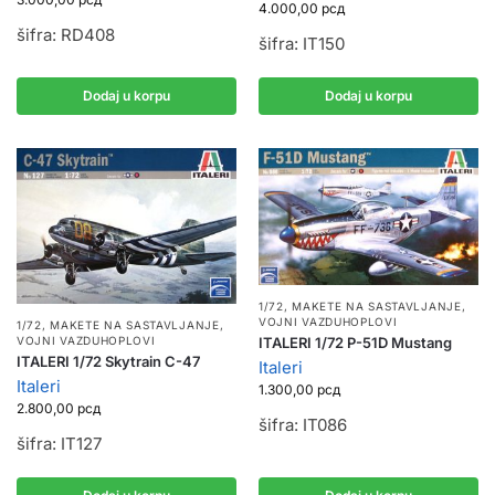
4.000,00
рсд
šifra: RD408
šifra: IT150
Dodaj u korpu
Dodaj u korpu
1/72
,
MAKETE NA SASTAVLJANJE
,
VOJNI VAZDUHOPLOVI
1/72
,
MAKETE NA SASTAVLJANJE
,
ITALERI 1/72 P-51D Mustang
VOJNI VAZDUHOPLOVI
ITALERI 1/72 Skytrain C-47
Italeri
Italeri
1.300,00
рсд
2.800,00
рсд
šifra: IT086
šifra: IT127