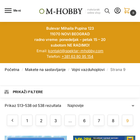
Meni
0
Bulevar Mihaila Pupina 123
11070 NOVI BEOGRAD
radno vreme: ponedeljak – petak 15 – 20
subotom NE RADIMO!
Email:
kontakt@spektar-mhobby.com
Telefon:
+381 63 80 95 154
Početna
Makete na sastavljanje
Vojni vazduhoplovi
Strana 9
/
/
/
PRIKAŽI FILTERE
Prikaz 513–538 od 538 rezultata
1
2
3
…
6
7
8
9