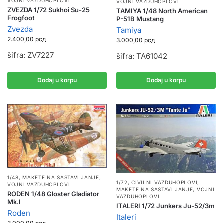
VOJNI VAZDUHOPLOVI
VOJNI VAZDUHOPLOVI
ZVEZDA 1/72 Sukhoi Su-25
TAMIYA 1/48 North American
Frogfoot
P-51B Mustang
Zvezda
Tamiya
2.400,00
рсд
3.000,00
рсд
šifra: ZV7227
šifra: TA61042
Dodaj u korpu
Dodaj u korpu
1/48
,
MAKETE NA SASTAVLJANJE
,
1/72
,
CIVILNI VAZDUHOPLOVI
,
VOJNI VAZDUHOPLOVI
MAKETE NA SASTAVLJANJE
,
VOJNI
RODEN 1/48 Gloster Gladiator
VAZDUHOPLOVI
Mk.I
ITALERI 1/72 Junkers Ju-52/3m
Roden
Italeri
3.000,00
рсд