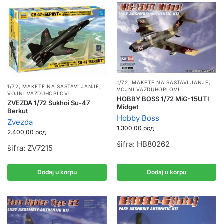
1/72
,
MAKETE NA SASTAVLJANJE
,
1/72
,
MAKETE NA SASTAVLJANJE
,
VOJNI VAZDUHOPLOVI
VOJNI VAZDUHOPLOVI
HOBBY BOSS 1/72 MiG-15UTI
ZVEZDA 1/72 Sukhoi Su-47
Midget
Berkut
Hobby Boss
Zvezda
1.300,00
рсд
2.400,00
рсд
šifra: HB80262
šifra: ZV7215
Dodaj u korpu
Dodaj u korpu