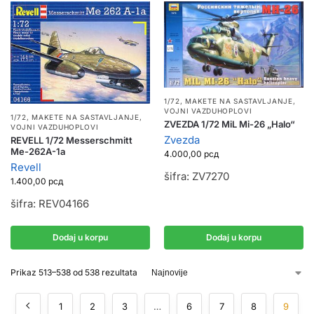
1/72
,
MAKETE NA SASTAVLJANJE
,
VOJNI VAZDUHOPLOVI
1/72
,
MAKETE NA SASTAVLJANJE
,
ZVEZDA 1/72 MiL Mi-26 „Halo“
VOJNI VAZDUHOPLOVI
Zvezda
REVELL 1/72 Messerschmitt
Me-262A-1a
4.000,00
рсд
Revell
šifra: ZV7270
1.400,00
рсд
šifra: REV04166
Dodaj u korpu
Dodaj u korpu
Prikaz 513–538 od 538 rezultata
1
2
3
…
6
7
8
9