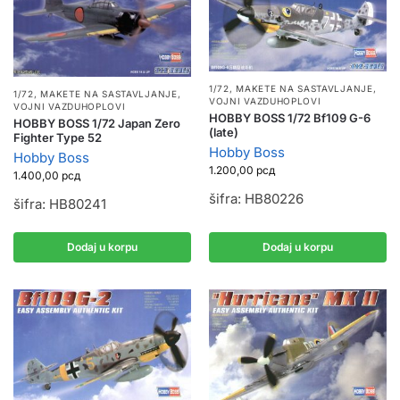
1/72
,
MAKETE NA SASTAVLJANJE
,
1/72
,
MAKETE NA SASTAVLJANJE
,
VOJNI VAZDUHOPLOVI
VOJNI VAZDUHOPLOVI
HOBBY BOSS 1/72 Bf109 G-6
HOBBY BOSS 1/72 Japan Zero
(late)
Fighter Type 52
Hobby Boss
Hobby Boss
1.200,00
рсд
1.400,00
рсд
šifra: HB80226
šifra: HB80241
Dodaj u korpu
Dodaj u korpu