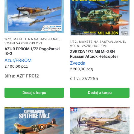
1/72
,
MAKETE NA SASTAVLJANJE
,
1/72
,
MAKETE NA SASTAVLJANJE
,
VOJNI VAZDUHOPLOVI
VOJNI VAZDUHOPLOVI
AZUR FRROM 1/72 Rogožarski
ZVEZDA 1/72 Mil Mi-28N
IK-3
Russian Attack Helicopter
Azur/FRROM
Zvezda
2.400,00
рсд
2.200,00
рсд
šifra: AZF FR012
šifra: ZV7255
Dodaj u korpu
Dodaj u korpu