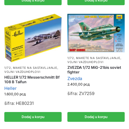
Dodaj u korpu
Dodaj u korpu
1/72
,
MAKETE NA SASTAVLJANJE
,
VOJNI VAZDUHOPLOVI
ZVEZDA 1/72 MiG-21bis soviet
1/72
,
MAKETE NA SASTAVLJANJE
,
fighter
VOJNI VAZDUHOPLOVI
HELLER 1/72 Messerschmitt Bf
Zvezda
108 B Taifun
2.400,00
рсд
Heller
šifra: ZV7259
1.600,00
рсд
šifra: HE80231
Dodaj u korpu
Dodaj u korpu