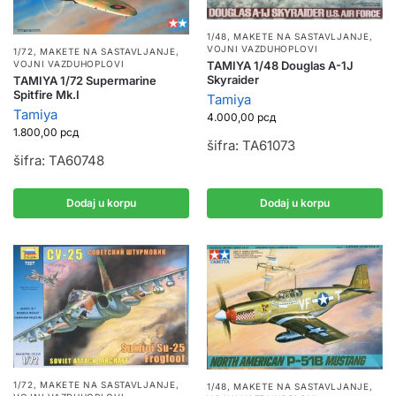
1/48
,
MAKETE NA SASTAVLJANJE
,
VOJNI VAZDUHOPLOVI
1/72
,
MAKETE NA SASTAVLJANJE
,
TAMIYA 1/48 Douglas A-1J
VOJNI VAZDUHOPLOVI
Skyraider
TAMIYA 1/72 Supermarine
Spitfire Mk.I
Tamiya
Tamiya
4.000,00
рсд
1.800,00
рсд
šifra: TA61073
šifra: TA60748
Dodaj u korpu
Dodaj u korpu
1/72
,
MAKETE NA SASTAVLJANJE
,
1/48
,
MAKETE NA SASTAVLJANJE
,