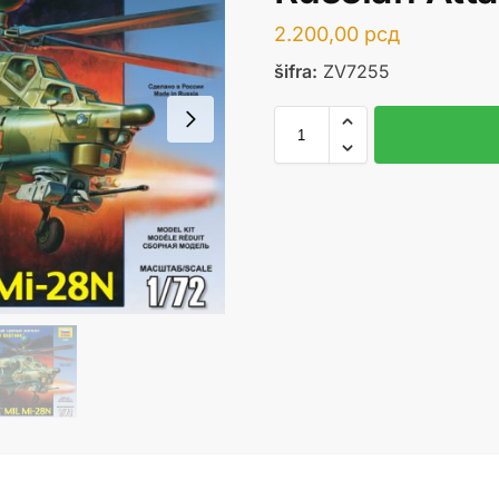
2.200,00
рсд
šifra:
ZV7255