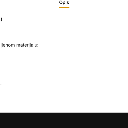
Opis
)
ljenom materijalu:
: