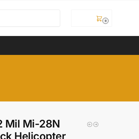
Pretraži
0,00
рсд
0
 Mil Mi-28N
ck Helicopter