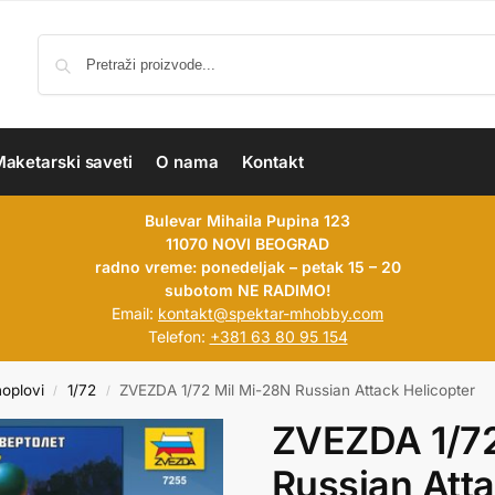
aketarski saveti
O nama
Kontakt
Bulevar Mihaila Pupina 123
11070 NOVI BEOGRAD
radno vreme: ponedeljak – petak 15 – 20
subotom NE RADIMO!
Email:
kontakt@spektar-mhobby.com
Telefon:
+381 63 80 95 154
hoplovi
1/72
ZVEZDA 1/72 Mil Mi-28N Russian Attack Helicopter
/
/
ZVEZDA 1/72
Russian Atta