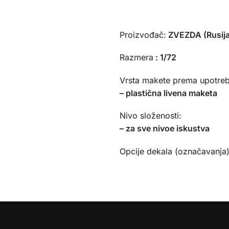
Proizvođač:
ZVEZDA (Rusija
Razmera
:
1/72
Vrsta makete prema upotreb
– plastična livena maketa
Nivo složenosti:
– za sve nivoe iskustva
Opcije dekala (označavanja)