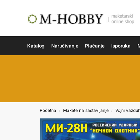
Katalog
Naručivanje
Plaćanje
Isporuka
M
Početna
Makete na sastavljanje
Vojni vazdu
/
/