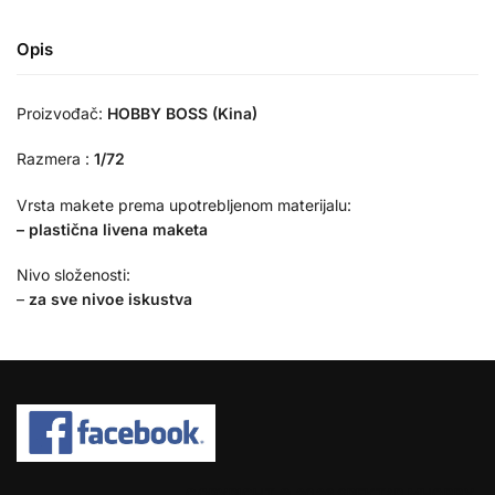
Opis
Proizvođač:
HOBBY BOSS (Kina)
Razmera :
1/72
Vrsta makete prema upotrebljenom materijalu:
– plastična livena maketa
Nivo složenosti:
–
za sve nivoe iskustva
COPYRIGHT © 2026 SPEKTAR MHOBBY.