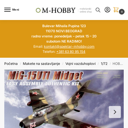
Meni
0
Bulevar Mihaila Pupina 123
11070 NOVI BEOGRAD
radno vreme: ponedeljak – petak 15 – 20
subotom NE RADIMO!
Email:
kontakt@spektar-mhobby.com
Telefon:
+381 63 80 95 154
Početna
Makete na sastavljanje
Vojni vazduhoplovi
1/72
HOBBY BOSS 1/72 MiG-15UTI Midget
/
/
/
/