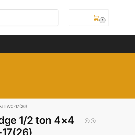
Pretraži
0,00
рсд
0
yall WC-17(26)
dge 1/2 ton 4×4
-17(26)