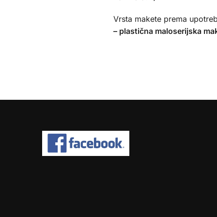
Vrsta makete prema upotreb
– plastična maloserijska ma