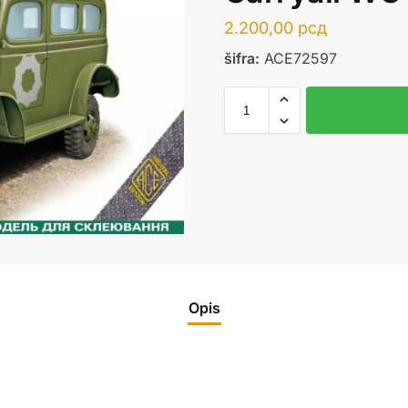
2.200,00
рсд
šifra:
ACE72597
Opis