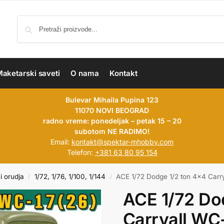
aketarski saveti
O nama
Kontakt
Bulevar Mihaila Pupina 123
11070 NOVI BEOGRAD
radno vreme: ponedeljak – petak 15 – 20
subotom NE RADIMO!
Email:
kontakt@spektar-mhobby.com
Telefon:
+381 63 80 95 154
i orudja
1/72, 1/76, 1/100, 1/144
ACE 1/72 Dodge 1/2 ton 4×4 Carr
/
/
ACE 1/72 Do
Carryall WC