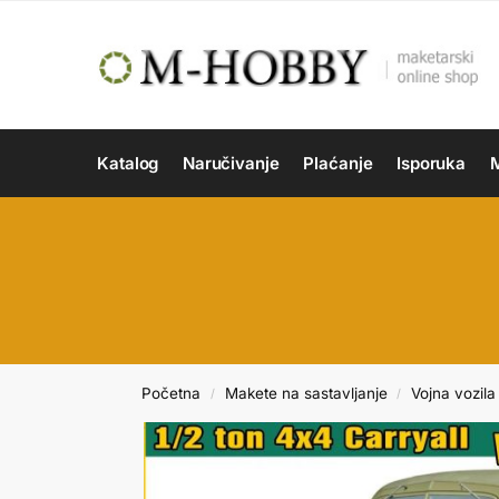
Katalog
Naručivanje
Plaćanje
Isporuka
M
Početna
Makete na sastavljanje
Vojna vozila 
/
/