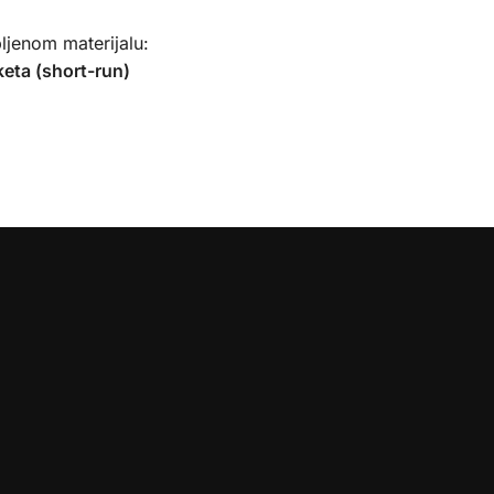
ljenom materijalu:
keta (short-run)