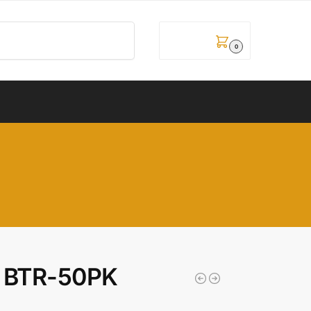
Pretraži
0,00
рсд
0
2 BTR-50PK