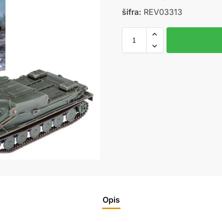
šifra:
REV03313
Opis