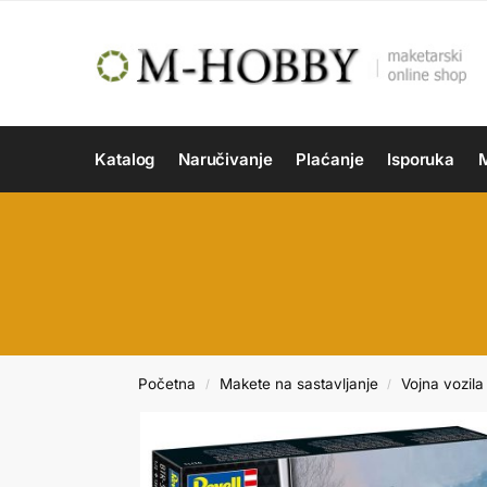
Katalog
Naručivanje
Plaćanje
Isporuka
M
Početna
Makete na sastavljanje
Vojna vozila 
/
/