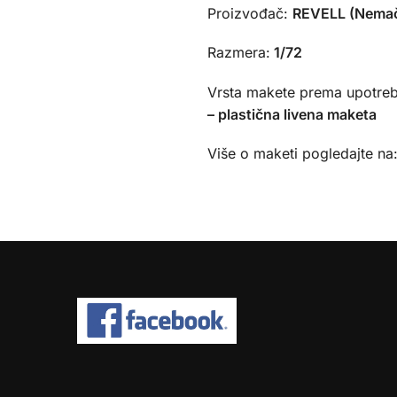
Proizvođač:
REVELL (Nemač
Razmera:
1/72
Vrsta makete prema upotreb
– plastična livena maketa
Više o maketi pogledajte na