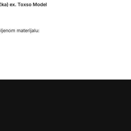
ka) ex. Toxso Model
ljenom materijalu:
: