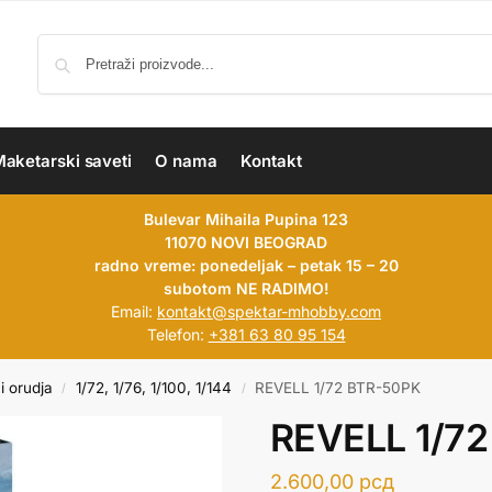
aketarski saveti
O nama
Kontakt
Bulevar Mihaila Pupina 123
11070 NOVI BEOGRAD
radno vreme: ponedeljak – petak 15 – 20
subotom NE RADIMO!
Email:
kontakt@spektar-mhobby.com
Telefon:
+381 63 80 95 154
i orudja
1/72, 1/76, 1/100, 1/144
REVELL 1/72 BTR-50PK
/
/
REVELL 1/7
2.600,00
рсд