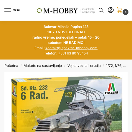
Meni
0
Bulevar Mihaila Pupina 123
11070 NOVI BEOGRAD
radno vreme: ponedeljak – petak 15 – 20
subotom NE RADIMO!
Email:
kontakt@spektar-mhobby.com
Telefon:
+381 63 80 95 154
Početna
Makete na sastavljanje
Vojna vozila i orudja
1/72, 1/76, 1/100, 1/144
/
/
/