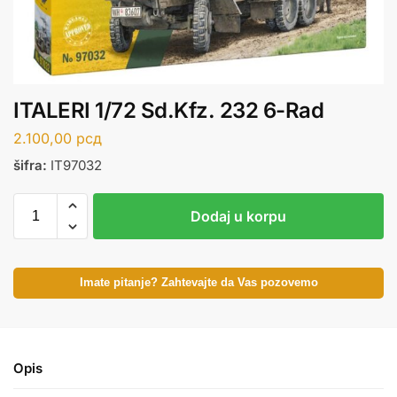
ITALERI 1/72 Sd.Kfz. 232 6-Rad
2.100,00
рсд
šifra:
IT97032
Dodaj u korpu
Imate pitanje? Zahtevajte da Vas pozovemo
Opis