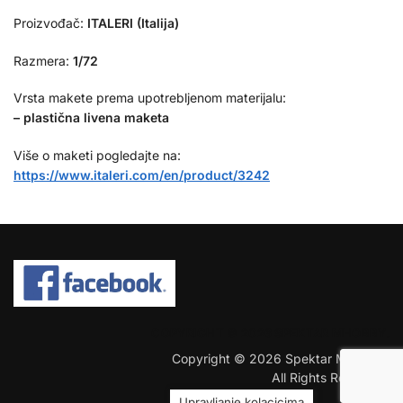
Proizvođač:
ITALERI (Italija)
Razmera:
1/72
Vrsta makete prema upotrebljenom materijalu:
– plastična livena maketa
Više o maketi pogledajte na:
https://www.italeri.com/en/product/3242
COPYRIGHT © 2026 SPEKTAR MHOBBY.
Copyright © 2026 Spektar MHobby.
All Rights Reserved.
Upravljanje kolacicima