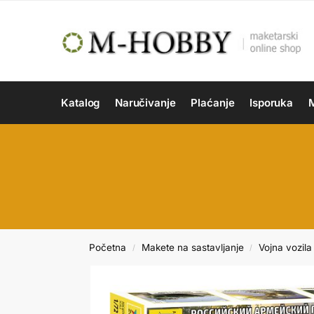
Katalog
Naručivanje
Plaćanje
Isporuka
M
Početna
Makete na sastavljanje
Vojna vozila 
/
/