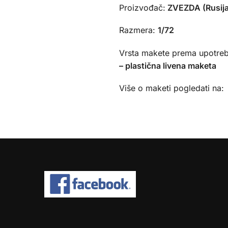
Proizvođač:
ZVEZDA (Rusij
Razmera:
1/72
Vrsta makete prema upotreb
– plastična livena maketa
Više o maketi pogledati na: