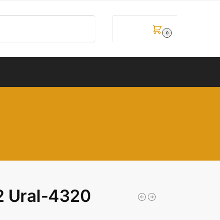
Pretraži
0,00
рсд
0
2 Ural-4320