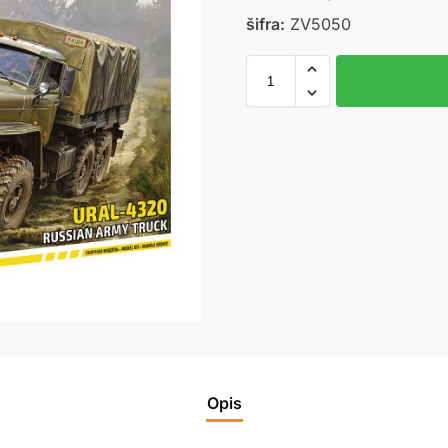
šifra:
ZV5050
Opis