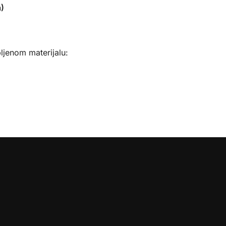
a)
ljenom materijalu: