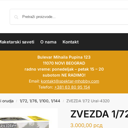
aketarski saveti
O nama
Kontakt
Bulevar Mihaila Pupina 123
11070 NOVI BEOGRAD
radno vreme: ponedeljak – petak 15 – 20
subotom NE RADIMO!
Email:
kontakt@spektar-mhobby.com
Telefon:
+381 63 80 95 154
i orudja
1/72, 1/76, 1/100, 1/144
ZVEZDA 1/72 Ural-4320
/
/
ZVEZDA 1/7
3.000,00
рсд