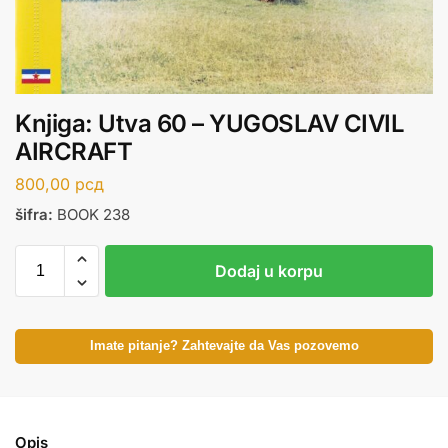
Knjiga: Utva 60 – YUGOSLAV CIVIL
AIRCRAFT
800,00
рсд
šifra:
BOOK 238
Dodaj u korpu
Imate pitanje? Zahtevajte da Vas pozovemo
Opis