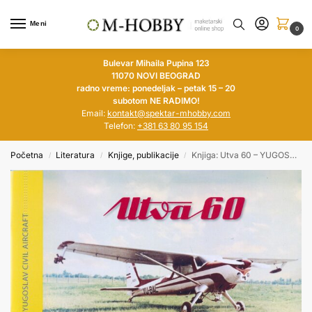
Meni
0
Bulevar Mihaila Pupina 123
11070 NOVI BEOGRAD
radno vreme: ponedeljak – petak 15 – 20
subotom NE RADIMO!
Email:
kontakt@spektar-mhobby.com
Telefon:
+381 63 80 95 154
Početna
Literatura
Knjige, publikacije
Knjiga: Utva 60 – YUGOSLAV CIVIL AIRCRAFT
/
/
/