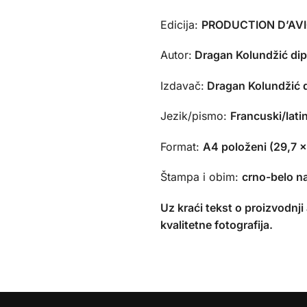
Edicija:
PRODUCTION D’AV
Autor:
Dragan Kolundžić dipl
Izdavač:
Dragan Kolundžić d
Jezik/pismo:
Francuski/lati
Format:
A4 položeni (29,7 x
Štampa i obim:
crno-belo na
Uz kraći tekst o proizvodnji
kvalitetne fotografija.