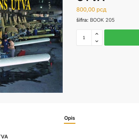
800,00
рсд
šifra:
BOOK 205
Opis
TVA