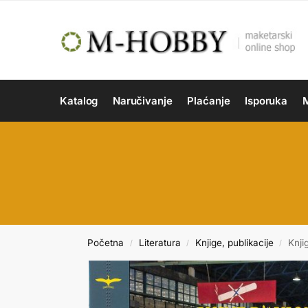
Katalog
Naručivanje
Plaćanje
Isporuka
M
Početna
Literatura
Knjige, publikacije
Knji
/
/
/