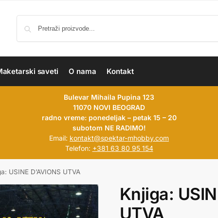
aketarski saveti
O nama
Kontakt
Bulevar Mihaila Pupina 123
11070 NOVI BEOGRAD
radno vreme: ponedeljak – petak 15 – 20
subotom NE RADIMO!
Email:
kontakt@spektar-mhobby.com
Telefon:
+381 63 80 95 154
ga: USINE D’AVIONS UTVA
Knjiga: USI
UTVA