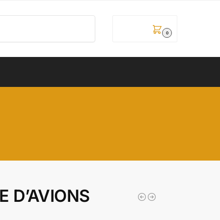
Pretraži
0,00
рсд
0
NE D’AVIONS