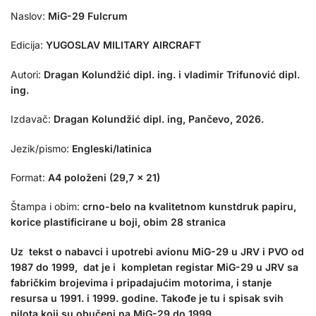
Naslov:
MiG-29 Fulcrum
Edicija:
YUGOSLAV MILITARY AIRCRAFT
Autori:
Dragan Kolundžić dipl. ing. i vladimir Trifunović dipl.
ing.
Izdavač:
Dragan Kolundžić dipl. ing, Pančevo, 2026.
Jezik/pismo:
Engleski/latinica
Format:
A4 položeni (29,7 x 21)
Štampa i obim:
crno-belo na kvalitetnom kunstdruk papiru,
korice plastificirane u boji, obim 28 stranica
Uz tekst o nabavci i upotrebi avionu MiG-29 u JRV i PVO od
1987 do 1999, dat je i kompletan registar MiG-29 u JRV sa
fabričkim brojevima i pripadajućim motorima, i stanje
resursa u 1991. i 1999. godine. Takođe je tu i spisak svih
pilota koji su obučeni na MiG-29 do 1999.