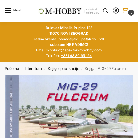
Meni
0
Bulevar Mihaila Pupina 123
11070 NOVI BEOGRAD
radno vreme: ponedeljak – petak 15 – 20
subotom NE RADIMO!
Email:
kontakt@spektar-mhobby.com
Telefon:
+381 63 80 95 154
Početna
Literatura
Knjige, publikacije
Knjiga: MiG-29 Fulcrum
/
/
/