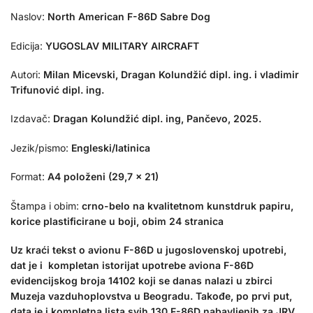
Naslov:
North American F-86D Sabre Dog
Edicija:
YUGOSLAV MILITARY AIRCRAFT
Autori:
Milan Micevski, Dragan Kolundžić dipl. ing. i vladimir
Trifunović dipl. ing.
Izdavač:
Dragan Kolundžić dipl. ing, Pančevo, 2025.
Jezik/pismo:
Engleski/latinica
Format:
A4 položeni (29,7 x 21)
Štampa i obim:
crno-belo na kvalitetnom kunstdruk papiru,
korice plastificirane u boji, obim 24 stranica
Uz kraći tekst o avionu F-86D u jugoslovenskoj upotrebi,
dat je i kompletan istorijat upotrebe aviona F-86D
evidencijskog broja 14102 koji se danas nalazi u zbirci
Muzeja vazduhoplovstva u Beogradu. Takođe, po prvi put,
data je i kompletna lista svih 130 F-86D nabavljenih za JRV