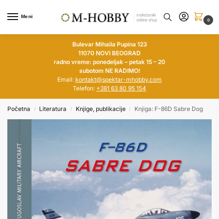
Meni
0
Bulevar Mihaila Pupina 123
11070 NOVI BEOGRAD
radno vreme: ponedeljak – petak 15 – 20
subotom NE RADIMO!
Email:
kontakt@spektar-mhobby.com
Telefon:
+381 63 80 95 154
Početna
Literatura
Knjige, publikacije
Knjiga: F-86D Sabre Dog
/
/
/