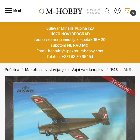
Meni
0
Bulevar Mihaila Pupina 123
11070 NOVI BEOGRAD
radno vreme: ponedeljak – petak 15 – 20
subotom NE RADIMO!
Email:
kontakt@spektar-mhobby.com
Telefon:
+381 63 80 95 154
Početna
Makete na sastavljanje
Vojni vazduhoplovi
1/48
ANSWER 1/48 RWD-13 Polish Civil Service (Kopiraj)
/
/
/
/