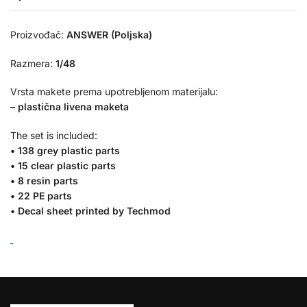
Proizvođač:
ANSWER (Poljska)
Razmera:
1/48
Vrsta makete prema upotrebljenom materijalu:
– plastična livena maketa
T
he set is included
:
• 138 grey plastic parts
• 15 clear plastic parts
• 8 resin parts
• 22 PE parts
• Decal sheet printed by Techmod