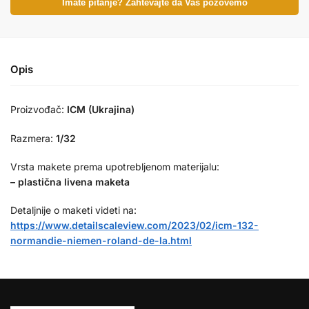
Imate pitanje? Zahtevajte da Vas pozovemo
Opis
Proizvođač:
ICM (Ukrajina)
Razmera:
1/32
Vrsta makete prema upotrebljenom materijalu:
– plastična livena maketa
Detaljnije o maketi videti na:
https://www.detailscaleview.com/2023/02/icm-132-
normandie-niemen-roland-de-la.html