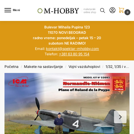
Meni
0
Bulevar Mihaila Pupina 123
11070 NOVI BEOGRAD
radno vreme: ponedeljak – petak 15 – 20
subotom NE RADIMO!
Email:
kontakt@spektar-mhobby.com
Telefon:
+381 63 80 95 154
Početna
Makete na sastavljanje
Vojni vazduhoplovi
1/32, 1/35 i veći
/
/
/