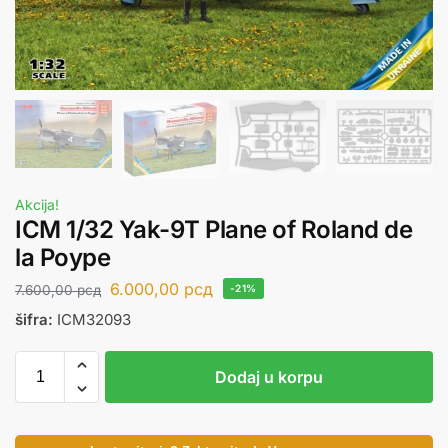
Akcija!
ICM 1/32 Yak-9T Plane of Roland de
la Poype
6.000,00
рсд
7.600,00
рсд
-21%
šifra:
ICM32093
Dodaj u korpu