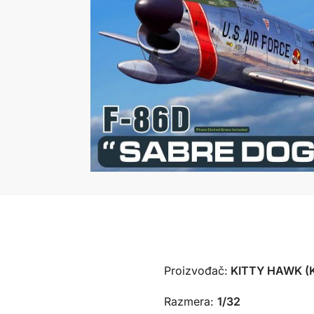
Proizvođač:
KITTY HAWK (K
Razmera:
1/32