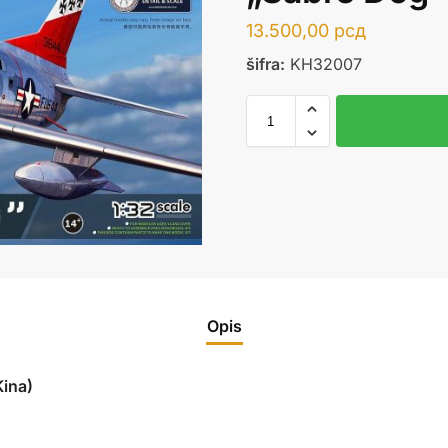
13.500,00
рсд
šifra:
KH32007
Opis
ina)