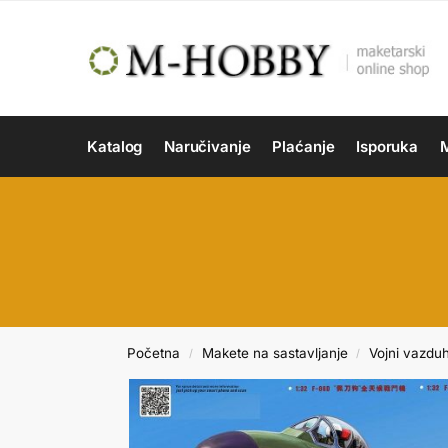
Katalog
Naručivanje
Plaćanje
Isporuka
M
Početna
Makete na sastavljanje
Vojni vazdu
/
/