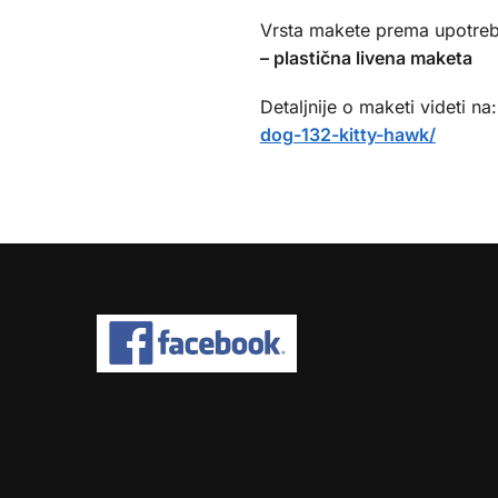
Vrsta makete prema upotreb
– plastična livena maketa
Detaljnije o maketi videti na
dog-132-kitty-hawk/