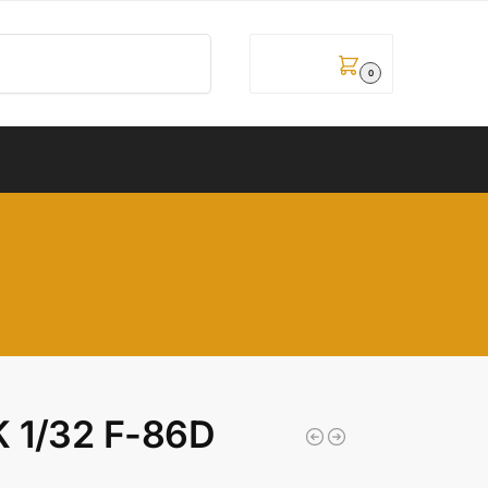
Pretraži
0,00
рсд
0
 1/32 F-86D