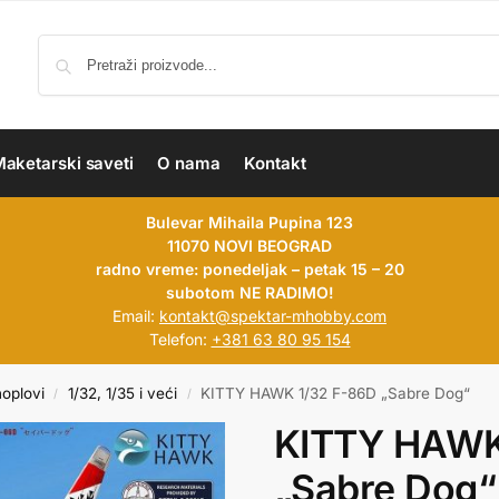
aketarski saveti
O nama
Kontakt
Bulevar Mihaila Pupina 123
11070 NOVI BEOGRAD
radno vreme: ponedeljak – petak 15 – 20
subotom NE RADIMO!
Email:
kontakt@spektar-mhobby.com
Telefon:
+381 63 80 95 154
hoplovi
1/32, 1/35 i veći
KITTY HAWK 1/32 F-86D „Sabre Dog“
/
/
KITTY HAWK
„Sabre Dog“