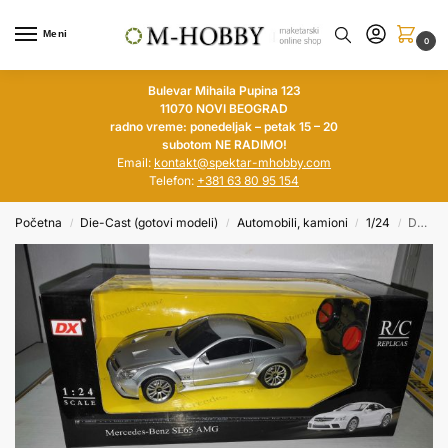
Meni
0
Bulevar Mihaila Pupina 123
11070 NOVI BEOGRAD
radno vreme: ponedeljak – petak 15 – 20
subotom NE RADIMO!
Email:
kontakt@spektar-mhobby.com
Telefon:
+381 63 80 95 154
Početna
Die-Cast (gotovi modeli)
Automobili, kamioni
1/24
DX 1/24 Mercedes-Benz SL65 AMG (Remote Control Car)
/
/
/
/