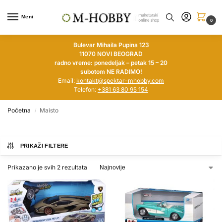
Meni
0
Bulevar Mihaila Pupina 123
11070 NOVI BEOGRAD
radno vreme: ponedeljak – petak 15 – 20
subotom NE RADIMO!
Email:
kontakt@spektar-mhobby.com
Telefon:
+381 63 80 95 154
Početna
Maisto
/
PRIKAŽI FILTERE
Prikazano je svih 2 rezultata