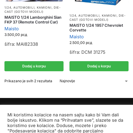
1/24
,
AUTOMOBILI, KAMIONI
,
DIE-
CAST (GOTOVI MODELI)
1/24
,
AUTOMOBILI, KAMIONI
,
DIE-
MAISTO 1/24 Lamborghini Sian
CAST (GOTOVI MODELI)
FKP 37 (Remote Control Car)
MAISTO 1/24 1957 Chevrolet
Maisto
Corvette
3.500,00
рсд
Maisto
2.500,00
рсд
šifra: MAI82338
šifra: DCM 31275
Dodaj u korpu
Dodaj u korpu
Prikazano je svih 2 rezultata
Mi koristimo kolacice na nasem sajtu kako bi Vam dali
bolje iskustvo. Klikom na “Prihvatam sve”, slazete se da
koristimo sve kolacice. Doduse, mozete i preko
"Podesavanje kolacica" da odobrite parcijalno