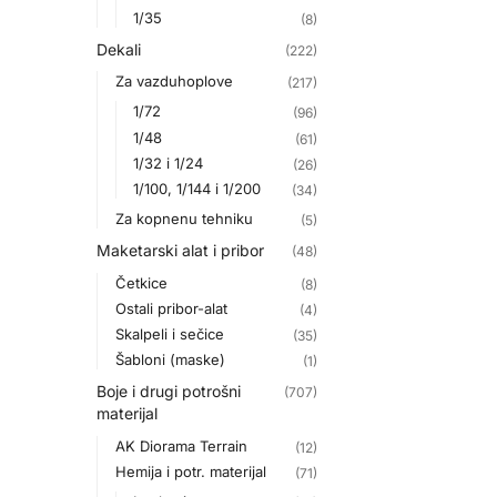
1/35
(8)
Dekali
(222)
Za vazduhoplove
(217)
1/72
(96)
1/48
(61)
1/32 i 1/24
(26)
1/100, 1/144 i 1/200
(34)
Za kopnenu tehniku
(5)
Maketarski alat i pribor
(48)
Četkice
(8)
Ostali pribor-alat
(4)
Skalpeli i sečice
(35)
Šabloni (maske)
(1)
Boje i drugi potrošni
(707)
materijal
AK Diorama Terrain
(12)
Hemija i potr. materijal
(71)