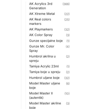
AK Acrylics 3rd
(366)
Generation
AK Xtreme Metal
(22)
AK Real colors
(25)
markers
AK Playmarkers
(32)
AK Color Spray
(3)
Gunze specijalne boje
(1)
Gunze Mr. Color
(4)
Spray
Humbrol akrilna u
(2)
spreju
Tamiya Acrylic 23ml
(1)
Tamiya boje u spreju
(2)
Humbrol uljane boje
(32)
Model Master uljane
(6)
boje
Model Master II
(10)
(autentik)
Model Master akrilne
(3)
boje