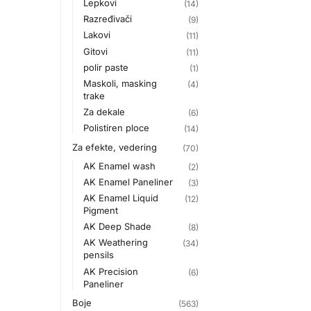
Lepkovi
(14)
Razređivači
(9)
Lakovi
(11)
Gitovi
(11)
polir paste
(1)
Maskoli, masking
(4)
trake
Za dekale
(6)
Polistiren ploce
(14)
Za efekte, vedering
(70)
AK Enamel wash
(2)
AK Enamel Paneliner
(3)
AK Enamel Liquid
(12)
Pigment
AK Deep Shade
(8)
AK Weathering
(34)
pensils
AK Precision
(6)
Paneliner
Boje
(563)