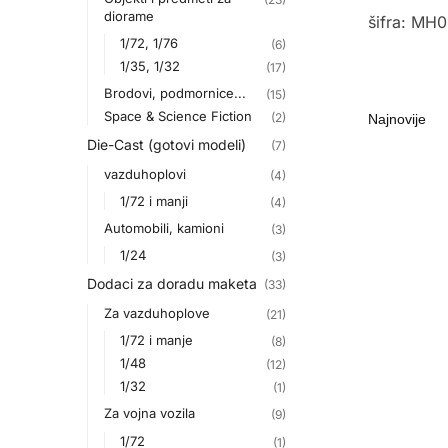
diorame
šifra: MH
1/72, 1/76
(6)
1/35, 1/32
(17)
Brodovi, podmornice...
(15)
Space & Science Fiction
(2)
Die-Cast (gotovi modeli)
(7)
vazduhoplovi
(4)
1/72 i manji
(4)
Automobili, kamioni
(3)
1/24
(3)
Dodaci za doradu maketa
(33)
Za vazduhoplove
(21)
1/72 i manje
(8)
1/48
(12)
1/32
(1)
Za vojna vozila
(9)
1/72
(1)