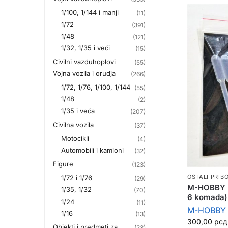
1/100, 1/144 i manji
(11)
1/72
(391)
1/48
(121)
1/32, 1/35 i veći
(15)
Civilni vazduhoplovi
(55)
Vojna vozila i orudja
(266)
1/72, 1/76, 1/100, 1/144
(55)
1/48
(2)
1/35 i veća
(207)
Civilna vozila
(37)
Motocikli
(4)
Automobili i kamioni
(32)
Figure
(123)
OSTALI PRIB
1/72 i 1/76
(29)
M-HOBBY pi
1/35, 1/32
(70)
6 komada)
1/24
(11)
M-HOBBY
1/16
(13)
300,00
рсд
Objekti i predmeti za
(23)