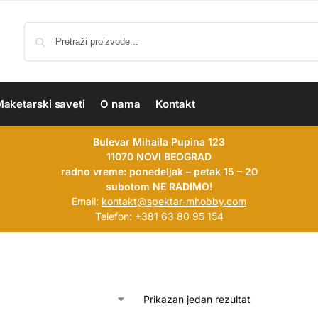
aketarski saveti
O nama
Kontakt
Bulevar Mihaila Pupina 123
11070 NOVI BEOGRAD
radno vreme: ponedeljak – petak 15 – 20
subotom NE RADIMO!
Email:
kontakt@spektar-mhobby.com
Telefon:
+381 63 80 95 154
Prikazan jedan rezultat