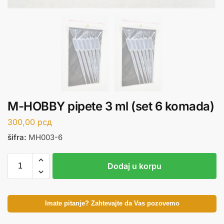
M-HOBBY pipete 3 ml (set 6 komada)
300,00
рсд
šifra:
MH003-6
Dodaj u korpu
Imate pitanje? Zahtevajte da Vas pozovemo