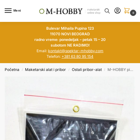
Meni
0
Bulevar Mihaila Pupina 123
11070 NOVI BEOGRAD
radno vreme: ponedeljak – petak 15 – 20
subotom NE RADIMO!
Email:
kontakt@spektar-mhobby.com
Telefon:
+381 63 80 95 154
Početna
Maketarski alat i pribor
Ostali pribor-alat
M-HOBBY pipete 3 ml (set 6 komada)
/
/
/