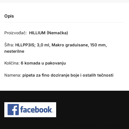
Opis
Proizvođač:
HILLIUM (Nemačka)
Šifra:
HLLPP3IS; 3,0 ml, Makro graduisane, 150 mm,
nesterilne
Količina:
6 komada u pakovanju
Namena:
pipeta za fino doziranje boje i ostalih tečnosti
COPYRIGHT © 2026 SPEKTAR MHOBBY.