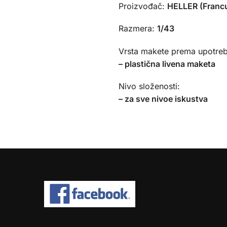
Proizvođač:
HELLER (Franc
Razmera:
1/43
Vrsta makete prema upotreb
– plastična livena maketa
Nivo složenosti:
– za sve nivoe iskustva