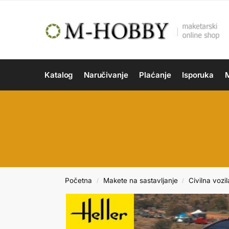
Katalog
Naručivanje
Plaćanje
Isporuka
M
Početna
Makete na sastavljanje
Civilna vozil
/
/