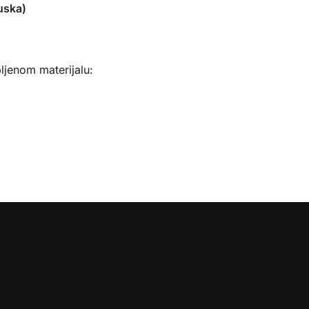
uska)
ljenom materijalu: