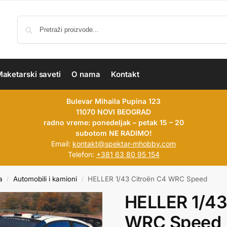
aketarski saveti
O nama
Kontakt
Bulevar Mihaila Pupina 123
11070 NOVI BEOGRAD
radno vreme: ponedeljak – petak 15 – 20
subotom NE RADIMO!
Email:
kontakt@spektar-mhobby.com
Telefon:
+381 63 80 95 154
a
Automobili i kamioni
HELLER 1/43 Citroën C4 WRC Speed
/
/
HELLER 1/43
WRC Speed