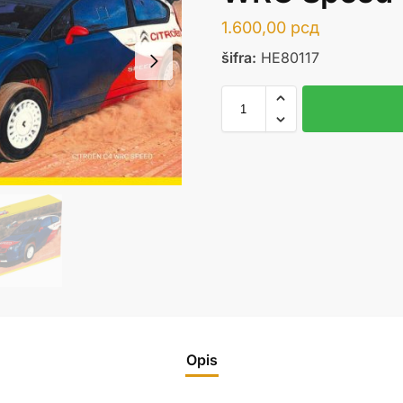
1.600,00
рсд
šifra:
HE80117
Opis