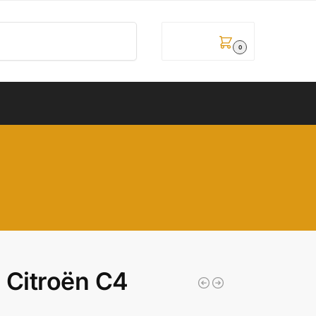
Pretraži
0,00
рсд
0
 Citroën C4