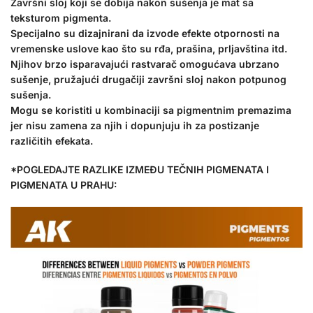
Završni sloj koji se dobija nakon sušenja je mat sa
teksturom pigmenta.
Specijalno su dizajnirani da izvode efekte otpornosti na
vremenske uslove kao što su rđa, prašina, prljavština itd.
Njihov brzo isparavajući rastvarač omogućava ubrzano
sušenje, pružajući drugačiji završni sloj nakon potpunog
sušenja.
Mogu se koristiti u kombinaciji sa pigmentnim premazima
jer nisu zamena za njih i dopunjuju ih za postizanje
različitih efekata.
*POGLEDAJTE RAZLIKE IZMEĐU TEČNIH PIGMENATA I
PIGMENATA U PRAHU: