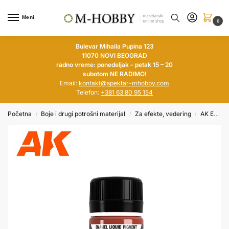
Meni
0
Bulevar Mihaila Pupina 123
11070 NOVI BEOGRAD
radno vreme: ponedeljak – petak 15 – 20
subotom NE RADIMO!
Email:
kontakt@spektar-mhobby.com
Telefon:
+381 63 80 95 154
Početna
Boje i drugi potrošni materijal
Za efekte, vedering
AK Enamel Liquid Pigment
/
/
/