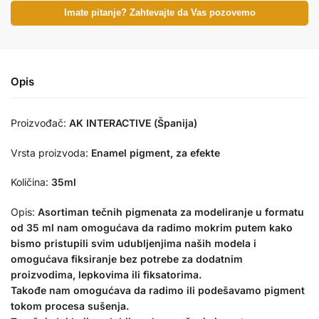
Imate pitanje? Zahtevajte da Vas pozovemo
Opis
Proizvođač:
AK INTERACTIVE (Španija)
Vrsta proizvoda:
Enamel pigment, za efekte
Količina:
35ml
Opis:
Asortiman tečnih pigmenata za modeliranje u formatu
od 35 ml nam omogućava da radimo mokrim putem kako
bismo pristupili svim udubljenjima naših modela i
omogućava fiksiranje bez potrebe za dodatnim
proizvodima, lepkovima ili fiksatorima.
Takođe nam omogućava da radimo ili podešavamo pigment
tokom procesa sušenja.