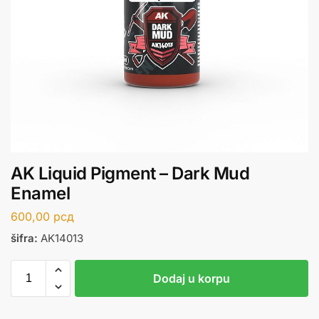
AK Liquid Pigment – Dark Mud
Enamel
600,00
рсд
šifra:
AK14013
Dodaj u korpu