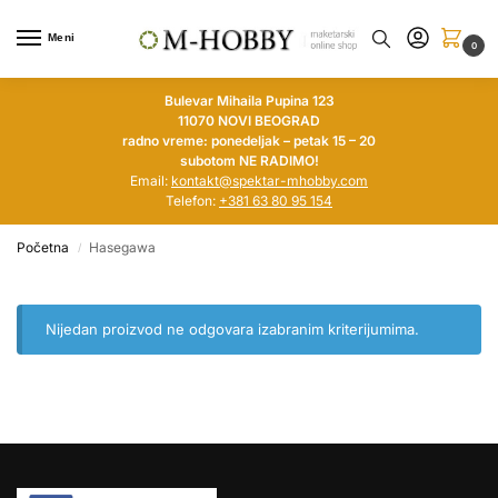
Meni
0
Bulevar Mihaila Pupina 123
11070 NOVI BEOGRAD
radno vreme: ponedeljak – petak 15 – 20
subotom NE RADIMO!
Email:
kontakt@spektar-mhobby.com
Telefon:
+381 63 80 95 154
Početna
Hasegawa
/
Nijedan proizvod ne odgovara izabranim kriterijumima.