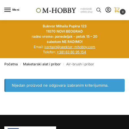
Meni
0
Bulevar Mihaila Pupina 123
11070 NOVI BEOGRAD
radno vreme: ponedeljak – petak 15 – 20
subotom NE RADIMO!
Email:
kontakt@spektar-mhobby.com
Telefon:
+381 63 80 95 154
Početna
Maketarski alat i pribor
Air-brush i pribor
/
/
Nijedan proizvod ne odgovara izabranim kriterijumima.