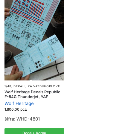
1/48
,
DEKALI
,
ZA VAZDUHOPLOVE
Wolf Heritage Decals Republic
F-84G Thunderjet, YAF
Wolf Heritage
1.800,00
рсд
šifra: WHD-4801
Dodaj u korpu