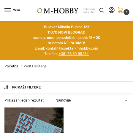
Meni
0
Bulevar Mihaila Pupina 123
11070 NOVI BEOGRAD
radno vreme: ponedeljak – petak 15 – 20
subotom NE RADIMO!
Email:
kontakt@spektar-mhobby.com
Telefon:
+381 63 80 95 154
Početna
Wolf Heritage
/
PRIKAŽI FILTERE
Prikazan jedan rezultat