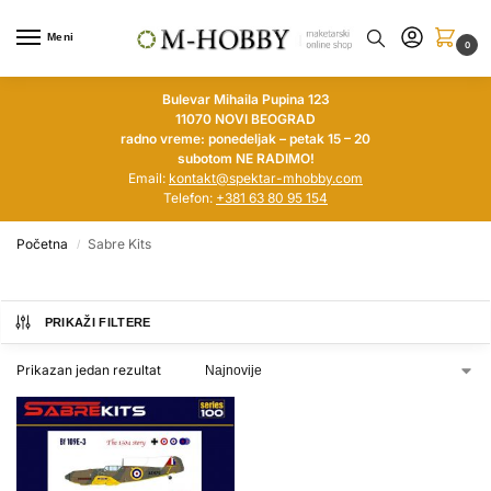
Meni
0
Bulevar Mihaila Pupina 123
11070 NOVI BEOGRAD
radno vreme: ponedeljak – petak 15 – 20
subotom NE RADIMO!
Email:
kontakt@spektar-mhobby.com
Telefon:
+381 63 80 95 154
Početna
Sabre Kits
/
PRIKAŽI FILTERE
Prikazan jedan rezultat