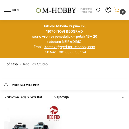
Meni
0
Bulevar Mihaila Pupina 123
11070 NOVI BEOGRAD
radno vreme: ponedeljak – petak 15 – 20
subotom NE RADIMO!
Email:
kontakt@spektar-mhobby.com
Telefon:
+381 63 80 95 154
Početna
Red Fox Studio
/
PRIKAŽI FILTERE
Prikazan jedan rezultat