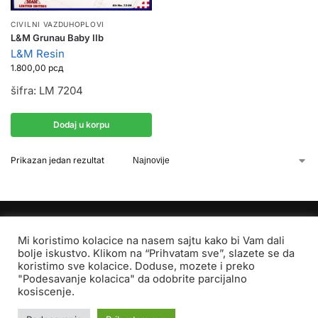
CIVILNI VAZDUHOPLOVI
L&M Grunau Baby IIb
L&M Resin
1.800,00
рсд
šifra: LM 7204
Dodaj u korpu
Prikazan jedan rezultat
Mi koristimo kolacice na nasem sajtu kako bi Vam dali
bolje iskustvo. Klikom na “Prihvatam sve”, slazete se da
koristimo sve kolacice. Doduse, mozete i preko
"Podesavanje kolacica" da odobrite parcijalno
COPYRIGHT © 2026 SPEKTAR MHOBBY.
kosiscenje.
Copyright © 2026 Spektar MHobby.