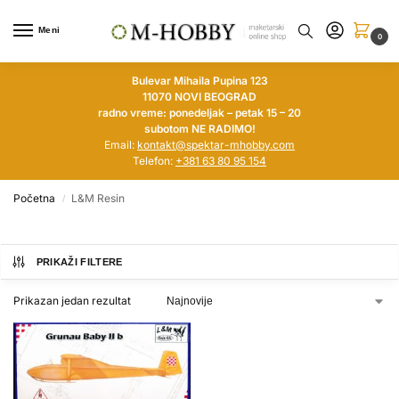
Meni
0
Bulevar Mihaila Pupina 123
11070 NOVI BEOGRAD
radno vreme: ponedeljak – petak 15 – 20
subotom NE RADIMO!
Email:
kontakt@spektar-mhobby.com
Telefon:
+381 63 80 95 154
Početna
L&M Resin
/
PRIKAŽI FILTERE
Prikazan jedan rezultat