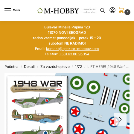
Meni
0
Bulevar Mihaila Pupina 123
11070 NOVI BEOGRAD
radno vreme: ponedeljak – petak 15 – 20
subotom NE RADIMO!
Email:
kontakt@spektar-mhobby.com
Telefon:
+381 63 80 95 154
Početna
Dekali
Za vazduhoplove
1/72
LIFT HERE! „1948 War“ Egyptain and Israeli Spitfires, Mk V 1/72
/
/
/
/