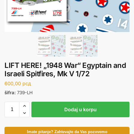
LIFT HERE! „1948 War“ Egyptain and
Israeli Spitfires, Mk V 1/72
600,00
рсд
šifra:
739-LH
Dodaj u korpu
Imate pitanje? Zahtevajte da Vas pozovemo